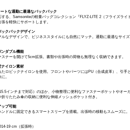
マートな通勤に最適なバックパック
、Samsoniteの軽量バッグコレクション『FLYZ-LITE 2（フライズライ
出張を軽快にサポートします。
バックパックデザイン
マルなデザインで、ビジネススタイルにも自然にマッチ。通勤に最適なサイズ
スパンダブル機能
ァスナーを開けて5cm拡張。書類や出張時の荷物も無理なく収納できます。
度ナイロン素材
れたロビックナイロンを使用。フロントやパーツにはPU（合成皮革）、引手
象に。
15.5インチまで対応）のほか、小物整理に便利なファスナーポケットやオー
や折りたたみ傘の収納に便利な伸縮メッシュポケット付き。
アップ可能
ハンドルに固定できるスマートスリーブを搭載。出張時の移動もスムーズに。
D14-19 cm（拡張時）