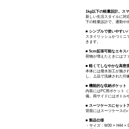
1kg以下の軽量設計。ス
新しい生活スタイルに対応する
下の軽量設計で、通勤や
■ シンプルで使いやすい
スタイリッシュかつミニ
きます。
■ 5cm拡張可能なエキ
荷物が増えたときにはフ
■ 軽くてしなやかな高密
本体には撥水加工が施さ
し、上品で洗練された印
■ 機能的な収納ポケット
内装にはPC用ポケット（
備。両サイドにはボトル
■ スーツケースにセット
背面にはスーツケースの
■ 製品仕様
・サイズ：W30 × H44 × 