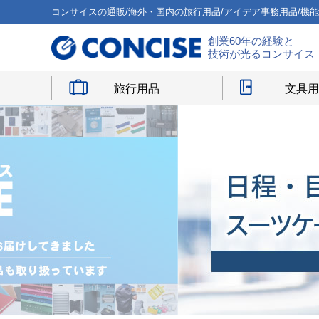
コンサイスの通販/海外・国内の旅行用品/アイデア事務用品/機
創業60年の経験と
技術が光るコンサイス
旅行用品
文具