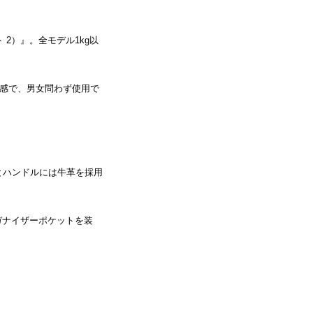
ト 2）』。全モデル1kg以
感で、男女問わず使用で
とハンドルには牛革を採用
ガナイザーポケットを装