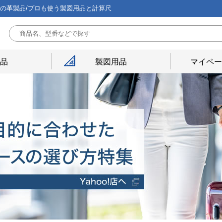
能の革製品/プロも使う製図用品と計算尺
用品
製図用品
マイペー