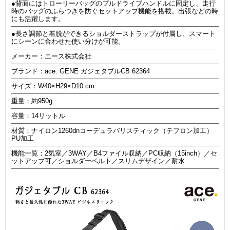
●背面にはトローリーバッグのプルドライブハンドルに固定し、走行
時のバッグのふらつきを防ぐセットアップ機能を搭載。出張などの時
にも活躍します。
●長さ調節と着脱ができるショルダーストラップが付属し、スマート
にシーンに合わせた使い分けが可能。
メーカー：エース株式会社
ブランド：ace. GENE ガジェタブルCB 62364
サイズ：W40×H29×D10 cm
重量：約950g
容量：14リットル
材質：ナイロン1260dnコーデュラバリスティック（テフロン加工）
PU加工
機能一覧：2気室／3WAY／B4ファイル収納／PC収納（15inch）／セ
ットアップ可／ショルダーベルト／スリムデザイン／耐水