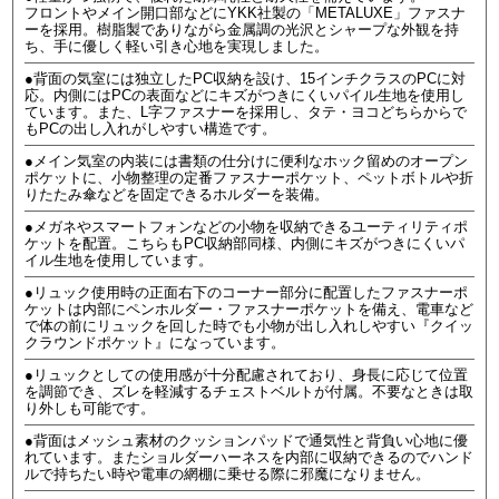
フロントやメイン開口部などにYKK社製の「METALUXE」ファスナ
ーを採用。樹脂製でありながら金属調の光沢とシャープな外観を持
ち、手に優しく軽い引き心地を実現しました。
●背面の気室には独立したPC収納を設け、15インチクラスのPCに対
応。内側にはPCの表面などにキズがつきにくいパイル生地を使用し
ています。また、L字ファスナーを採用し、タテ・ヨコどちらからで
もPCの出し入れがしやすい構造です。
●メイン気室の内装には書類の仕分けに便利なホック留めのオープン
ポケットに、小物整理の定番ファスナーポケット、ペットボトルや折
りたたみ傘などを固定できるホルダーを装備。
●メガネやスマートフォンなどの小物を収納できるユーティリティポ
ケットを配置。こちらもPC収納部同様、内側にキズがつきにくいパ
イル生地を使用しています。
●リュック使用時の正面右下のコーナー部分に配置したファスナーポ
ケットは内部にペンホルダー・ファスナーポケットを備え、電車など
で体の前にリュックを回した時でも小物が出し入れしやすい『クイッ
クラウンドポケット』になっています。
●リュックとしての使用感が十分配慮されており、身長に応じて位置
を調節でき、ズレを軽減するチェストベルトが付属。不要なときは取
り外しも可能です。
●背面はメッシュ素材のクッションパッドで通気性と背負い心地に優
れています。またショルダーハーネスを内部に収納できるのでハンド
ルで持ちたい時や電車の網棚に乗せる際に邪魔になりません。