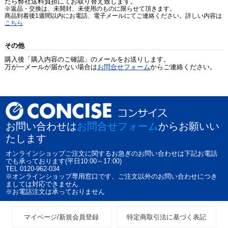
たら弊社送料負担にてお取り替え致します。
※返品・交換は、未開封、未使用のものに限らせて頂きます。
商品到着後1週間以内にお電話、電子メールにてご連絡ください。詳しい内容は
こちら
その他
購入後「購入内容のご確認」のメールをお送りします。
万が一メールが届かない場合は
お問合せフォーム
からご連絡ください。
お問い合わせは
お問合せフォーム
からお願いい
たします
オンラインショップご注文に関するお急ぎのお問い合わせは下記お電話
でも承っております(平日10:00～17:00)
TEL 0120-962-034
※オンラインショップ専用窓口です、ご注文以外のお問い合わせにつき
ましては対応できません
※お電話注文は承っておりません
マイページ/新規会員登録
特定商取引法に基づく表記