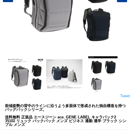
Tweet
前傾姿勢の背中のラインに沿うよう多面体で形成された独自構造を持つ
バッグパックシリーズ。
送料無料 正規品 エースジーン ace. GENE LABEL キャラパック2
35102 リュック バックパック メンズ ビジネス 通勤 通学 ブラック シン
プル メンズ