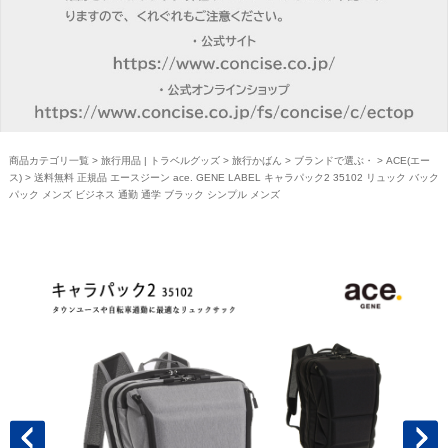
商品カテゴリ一覧
>
旅行用品 | トラベルグッズ
>
旅行かばん
>
ブランドで選ぶ・
>
ACE(エー
ス)
> 送料無料 正規品 エースジーン ace. GENE LABEL キャラパック2 35102 リュック バック
パック メンズ ビジネス 通勤 通学 ブラック シンプル メンズ