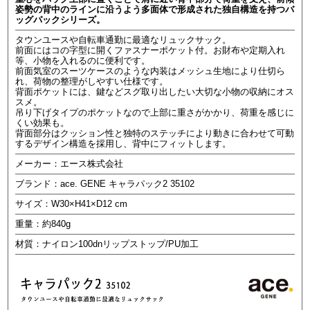
姿勢の背中のラインに沿うよう多面体で形成された独自構造を持つバ
ッグパックシリーズ。
タウンユースや自転車通勤に最適なリュックサック。
前面にはコの字型に開くファスナーポケット付。お財布や定期入れ
等、小物を入れるのに便利です。
前面気室のスーツケースのような内装はメッシュ生地により仕切ら
れ、荷物の整理がしやすい仕様です。
背面ポケットには、鍵などスグ取り出したい大切な小物の収納にオス
スメ。
吊り下げタイプのポケットなので上部に重さがかかり、荷重を感じに
くい効果も。
背面部分はクッション性と独特のステッチにより動きに合わせて可動
するデザイン構造を採用し、背中にフィットします。
メーカー：エース株式会社
ブランド：ace. GENE キャラパック2 35102
サイズ：W30×H41×D12 cm
重量：約840g
材質：ナイロン100dnリップストップ/PU加工