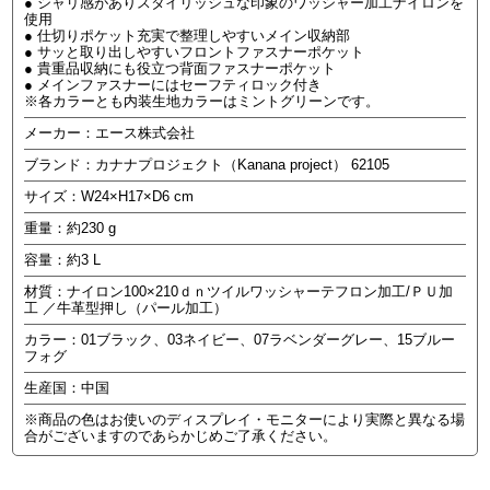
● シャリ感がありスタイリッシュな印象のワッシャー加工ナイロンを
使用
● 仕切りポケット充実で整理しやすいメイン収納部
● サッと取り出しやすいフロントファスナーポケット
● 貴重品収納にも役立つ背面ファスナーポケット
● メインファスナーにはセーフティロック付き
※各カラーとも内装生地カラーはミントグリーンです。
メーカー：エース株式会社
ブランド：カナナプロジェクト（Kanana project） 62105
サイズ：W24×H17×D6 cm
重量：約230 g
容量：約3 L
材質：ナイロン100×210ｄｎツイルワッシャーテフロン加工/ＰＵ加
工 ／牛革型押し（パール加工）
カラー：01ブラック、03ネイビー、07ラベンダーグレー、15ブルー
フォグ
生産国：中国
※商品の色はお使いのディスプレイ・モニターにより実際と異なる場
合がございますのであらかじめご了承ください。