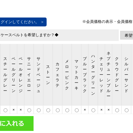
グインしてください。 ＞
ツケースベルトを希望しますか？◆
ネ
ハ
ス
ペ
ペ
サ
サ
ブ
チ
プ
ク
シ
メ
マ
ン
チ
ー
ー
ニ
ン
カ
ル
ェ
チ
ラ
ル
ス
ロ
ッ
タ
ー
ル
ル
ー
ド
フ
ー
リ
ュ
ウ
バ
ト
ー
ト
ー
ル
グ
オ
イ
ベ
ェ
ブ
ー
ー
ド
ー
ー
ピ
カ
グ
グ
リ
レ
エ
ー
ラ
ラ
レ
ン
グ
サ
ン
ン
ー
リ
レ
ー
ン
ロ
ジ
テ
ッ
ッ
ブ
レ
ン
ク
キ
ー
ー
ン
ジ
ー
ュ
ク
ド
ル
ー
ド
ン
ー
×
×
×
×
×