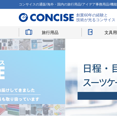
コンサイスの通販/海外・国内の旅行用品/アイデア事務用品/機
創業60年の経験と
技術が光るコンサイス
旅行用品
文具