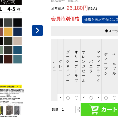
商品番号 tri0192
26,180円
通常価格
(税込)
価格を表示するにはロ
◆スー
ダ
オ
オ
マ
デ
ペ
ー
リ
レ
ッ
ィ
ー
カ
グ
ク
ー
ン
バ
ド
ー
ル
ラ
レ
ネ
ブ
ジ
ニ
ブ
プ
ブ
ー
ー
イ
ド
ピ
ラ
ラ
シ
ル
ビ
ラ
ー
ッ
ー
ー
ー
ブ
ル
ク
×
×
×
数量