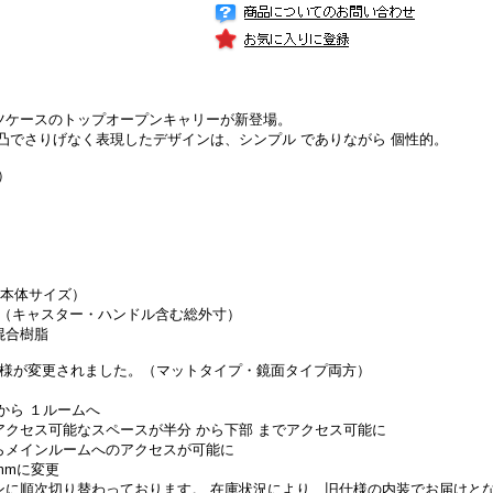
ツケースのトップオープンキャリーが新登場。
凸でさりげなく表現したデザインは、シンプル でありながら 個性的。
）
ｍ（本体サイズ）
29ｃｍ（キャスター・ハンドル含む総外寸）
混合樹脂
の内装仕様が変更されました。（マットタイプ・鏡面タイプ両方）
から １ルームへ
クセス可能なスペースが半分 から下部 までアクセス可能に
らメインルームへのアクセスが可能に
mmに変更
ンに順次切り替わっております。 在庫状況により、旧仕様の内装でお届けと