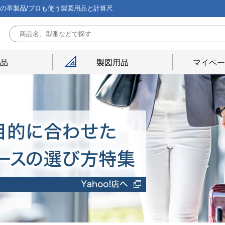
能の革製品/プロも使う製図用品と計算尺
用品
製図用品
マイペー