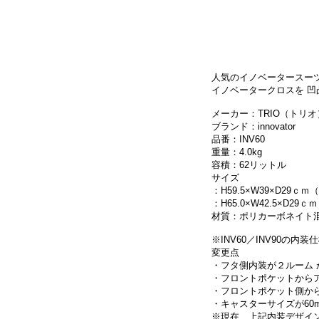
人気のイノベータースー
イノベータークロスを 凹
メーカー：TRIO（トリオ
ブランド：innovator
品番：INV60
重量：4.0kg
容積：62リットル
サイズ
：H59.5×W39×D29ｃ
：H65.0×W42.5×D
材質：ポリカーボネイト
※INV60／INV90
変更点
・フタ側内装が２ルーム 
・フロントポケットからア
・フロントポケット側か
・キャスターサイズが60
※現在、上記内装デザイ