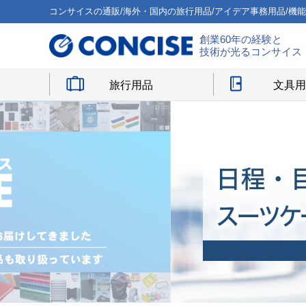
コンサイスの通販/海外・国内の旅行用品/アイデア事務用品/機
創業60年の経験と
技術が光るコンサイス
旅行用品
文具