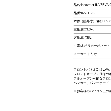
品名:innovator INV5EVA C
品番:INV5EVA
本体（総外寸）:(約)H55 x W
重量:(約)3.3kg
容量:(約)38L
主素材:ポリカーボネート
メーカー:トリオ
フロントパネル部はEV
フロントオープン仕様の
フルオープン可能なフロ
ハンガー、パンツボード
※お客様のパソコン上の