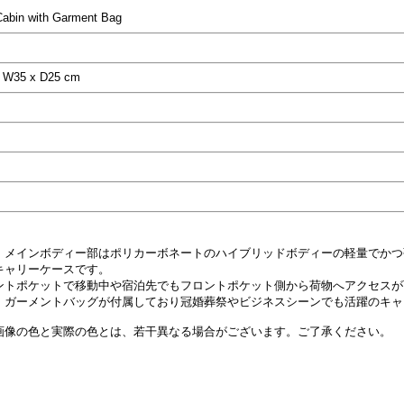
abin with Garment Bag
35 x D25 cm
A、メインボディー部はポリカーボネートのハイブリッドボディーの軽量でか
キャリーケースです。
ントポケットで移動中や宿泊先でもフロントポケット側から荷物へアクセスが
、ガーメントバッグが付属しており冠婚葬祭やビジネスシーンでも活躍のキャ
画像の色と実際の色とは、若干異なる場合がございます。ご了承ください。