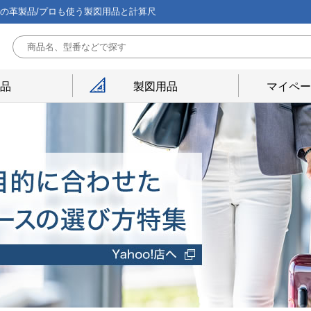
能の革製品/プロも使う製図用品と計算尺
用品
製図用品
マイペー