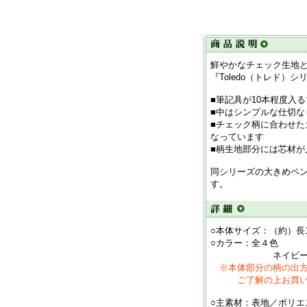
鮮やかなチェック生地
『Toledo（トレド）シ
■筆記具が10本程度入
■中はシンプルな仕切な
■チェック柄に合わせ
なっています
■柄生地部分には芯材が
同シリーズの大きめペ
す。
○本体サイズ：（約）長18
○カラー：全４色
ネイビー／グリ
※本体部分の柄の出
ご了解の上お買い求
○主素材：表地／ポリエ