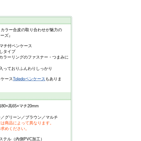
とカラー合皮の取り合わせが魅力の
リーズ』
るマチ付ペンケース
しタイプ
たカラーリングのファスナー・つまみに
入っておりふんわりしっかり
ンケース
Toledoペンケース
もありま
0×高65×マチ20mm
ーン／ブラウン／マルチ
方は商品によって異なります。
めください。
ステル（内側PVC加工）