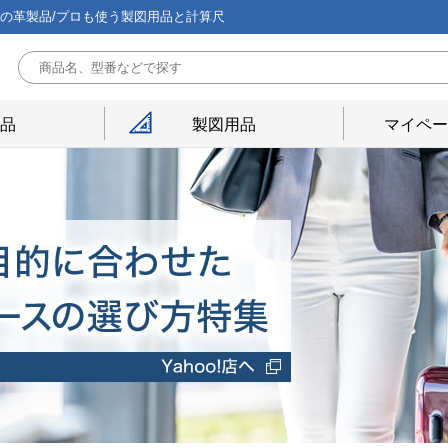
能の革製品/プロも使う製図用品と計算尺
用品
製図用品
マイペー