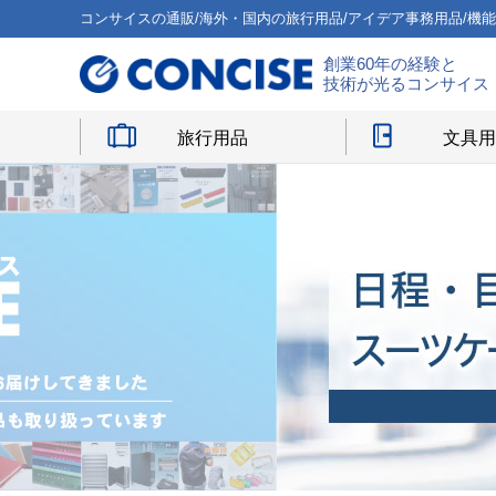
コンサイスの通販/海外・国内の旅行用品/アイデア事務用品/機
創業60年の経験と
技術が光るコンサイス
旅行用品
文具