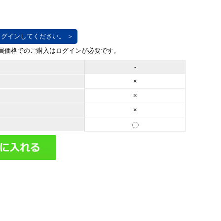
グインしてください。 ＞
-
×
×
×