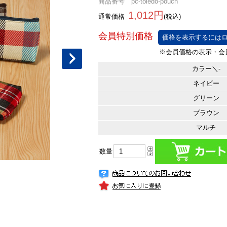
商品番号 pc-toledo-pouch
1,012円
通常価格
(税込)
価格を表示するにはロ
カラー＼-
ネイビー
グリーン
ブラウン
マルチ
数量