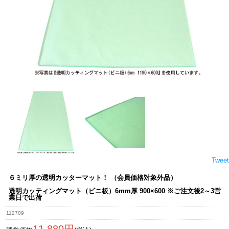
Tweet
６ミリ厚の透明カッターマット！ （会員価格対象外品）
透明カッティングマット（ビニ板）6mm厚 900×600 ※ご注文後2～3営
業日で出荷
112709