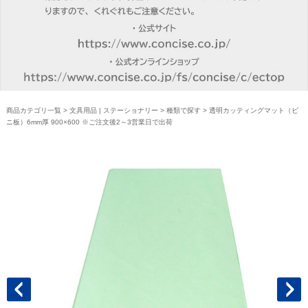
商品カテゴリ一覧
>
文具用品 | ステーショナリー
>
種類で探す
> 透明カッティングマット（ビ
ニ板）6mm厚 900×600 ※ご注文後2～3営業日で出荷