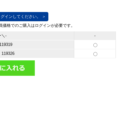
グインしてください。 ＞
＼-
-
19319
19326