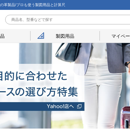
能の革製品/プロも使う製図用品と計算尺
用品
製図用品
マイペー