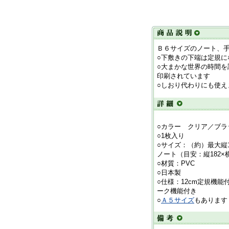
Ｂ６サイズのノート、
○下敷きの下端は定規に
○大まかな世界の時間
印刷されています
○しおり代わりにも使え
○カラー クリア／ブラ
○1枚入り
○サイズ：（約）最大縦1
ノート（目安：縦182×
○材質：PVC
○日本製
○仕様：12cm定規機
ーク機能付き
○
Ａ５サイズ
もあります