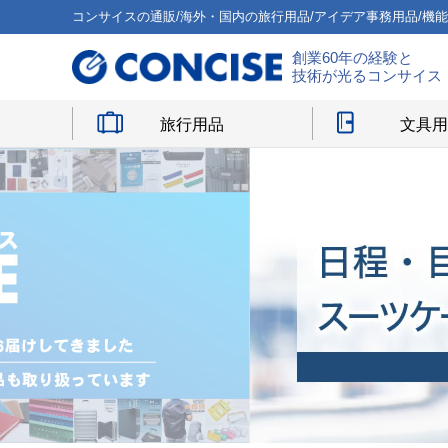
コンサイスの通販/海外・国内の旅行用品/アイデア事務用品/機
創業60年の経験と
技術が光るコンサイス
旅行用品
文具