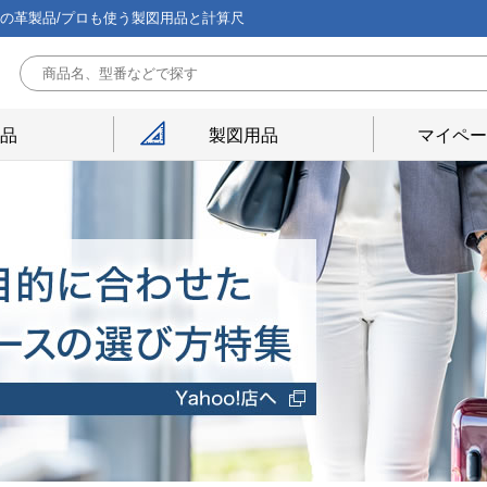
能の革製品/プロも使う製図用品と計算尺
用品
製図用品
マイペー