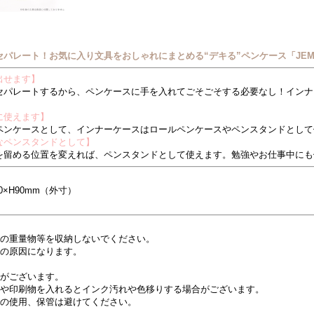
パレート！お気に入り文具をおしゃれにまとめる“デキる”ペンケース「JE
出せます】
セパレートするから、ペンケースに手を入れてごそごそする必要なし！インナ
に使えます】
ペンケースとして、インナーケースはロールペンケースやペンスタンドとして
なペンスタンドとして】
を留める位置を変えれば、ペンスタンドとして使えます。勉強やお仕事中にも
0×H90mm（外寸）
度の重量物等を収納しないでください。
損の原因になります。
性がございます。
真や印刷物を入れるとインク汚れや色移りする場合がございます。
での使用、保管は避けてください。