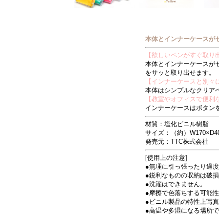
本体とインナーケースがセ
【欲しいペンがすぐ取り
本体とインナーケースが
をサッと取り出せます。
【インナーケースと別々
本体はシンプルなクリア
【教室やオフィスで便利
インナーケースはボタン
材質：塩化ビニル樹脂
サイズ：（約）W170×D4
発売元：TTC株式会社
[使用上の注意]
●無理に引っ張ったり過
●鋭利なものの収納は破
●洗濯はできません。
●摩擦で色落ちする可能
●ビニル製品の特性上写
●高温や多湿になる場所