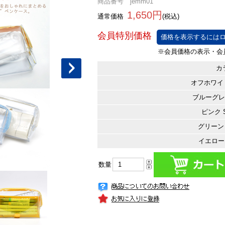
商品番号 jemm01
1,650円
通常価格
(税込)
価格を表示するにはロ
カ
オフホワイト 
ブルーグレー
ピンク S
グリーン 
イエロー 
数量