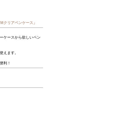
MMクリアペンケース」
ーケースから欲しいペン
使えます。
便利！