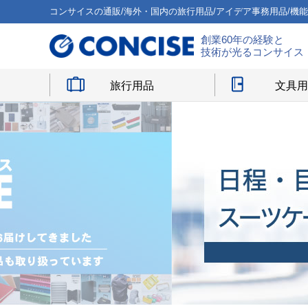
コンサイスの通販/海外・国内の旅行用品/アイデア事務用品/機
創業60年の経験と
技術が光るコンサイス
旅行用品
文具