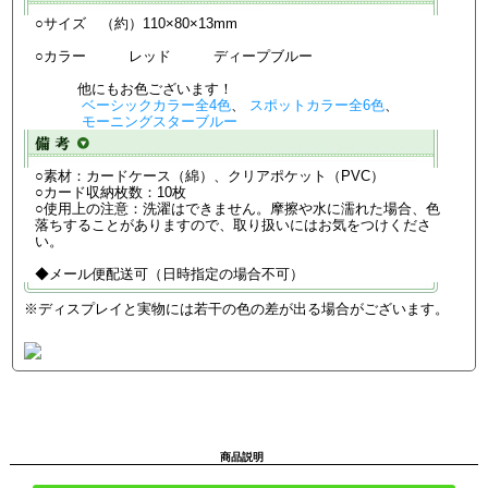
○サイズ （約）110×80×13mm
○カラー レッド ディープブルー
他にもお色ございます！
ベーシックカラー全4色
、
スポットカラー全6色
、
モーニングスターブルー
○素材：カードケース（綿）、クリアポケット（PVC）
○カード収納枚数：10枚
○使用上の注意：洗濯はできません。摩擦や水に濡れた場合、色
落ちすることがありますので、取り扱いにはお気をつけくださ
い。
◆メール便配送可（日時指定の場合不可）
※ディスプレイと実物には若干の色の差が出る場合がございます。
商品説明