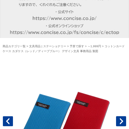
商品カテゴリ一覧
>
文具用品 | ステーショナリー
>
予算で探す
>
～1,999円
> コットンカード
ケース カダケス（レッド／ディープブルー） デザイン文具 事務用品 製図