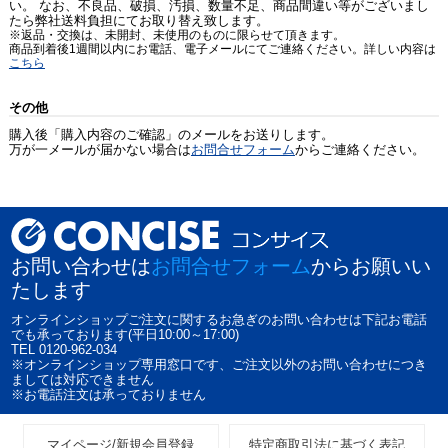
い。 なお、不良品、破損、汚損、数量不足、商品間違い等がございまし
たら弊社送料負担にてお取り替え致します。
※返品・交換は、未開封、未使用のものに限らせて頂きます。
商品到着後1週間以内にお電話、電子メールにてご連絡ください。詳しい内容は
こちら
その他
購入後「購入内容のご確認」のメールをお送りします。
万が一メールが届かない場合は
お問合せフォーム
からご連絡ください。
お問い合わせは
お問合せフォーム
からお願いい
たします
オンラインショップご注文に関するお急ぎのお問い合わせは下記お電話
でも承っております(平日10:00～17:00)
TEL 0120-962-034
※オンラインショップ専用窓口です、ご注文以外のお問い合わせにつき
ましては対応できません
※お電話注文は承っておりません
マイページ/新規会員登録
特定商取引法に基づく表記