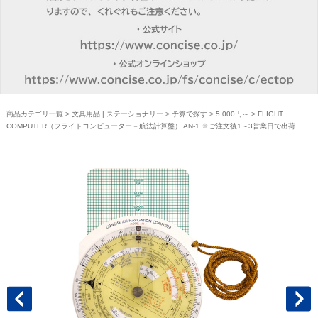
商品カテゴリ一覧
>
文具用品 | ステーショナリー
>
予算で探す
>
5,000円～
> FLIGHT
COMPUTER（フライトコンピューター－航法計算盤） AN-1 ※ご注文後1～3営業日で出荷