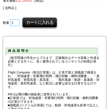
22,000円
通常価格
(税込)
[ 送料込 ]
数量
［航空関連の学生からプロまで。正確無比なデータ収集と作成を
必要とする方々に、長く愛用されているコンサイスの特殊計算
尺］
Flight Computer（航法計算盤）は、計算尺面と測風面で構成さ
れ、「対地速度－所要飛行時間－飛行距離－燃料消費量」、「真
対気速度－密度高度－真高度」、「風向風速－航跡－真進路－対
地速度－真対気速度」など航法に必要な諸元を計算するもので
す。
AN-1は飛行機の操縦者に使用されています。
■計算面では、対地速度・所要飛行時間・飛行距離・燃料消費量
の計算ができます。
■測風面 (ベクトル計算面) では、航跡・対地速度を鉛筆で記入し
て算出できます。