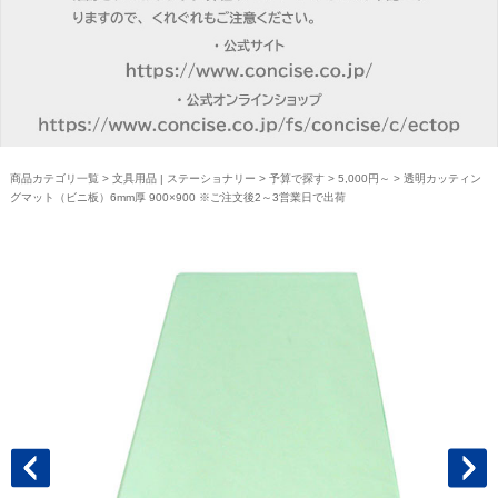
商品カテゴリ一覧
>
文具用品 | ステーショナリー
>
予算で探す
>
5,000円～
> 透明カッティン
グマット（ビニ板）6mm厚 900×900 ※ご注文後2～3営業日で出荷