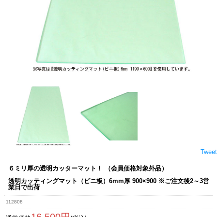
Tweet
６ミリ厚の透明カッターマット！ （会員価格対象外品）
透明カッティングマット（ビニ板）6mm厚 900×900 ※ご注文後2～3営
業日で出荷
112808