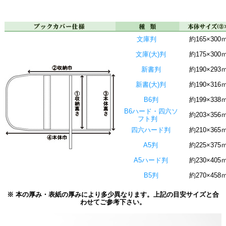
文庫判
約165×300
文庫(大)判
約175×300
新書判
約190×293
新書(大)判
約190×316
B6判
約199×338
B6ハード・四六ソ
約203×356
フト判
四六ハード判
約210×365
A5判
約225×375
A5ハード判
約230×405
B5判
約270×458
※ 本の厚み・表紙の厚みにより多少異なります。上記の目安サイズと合
わせてご参考下さい。