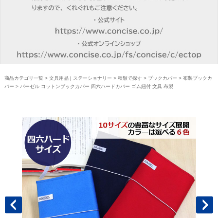
商品カテゴリ一覧
>
文具用品 | ステーショナリー
>
種類で探す
>
ブックカバー
>
布製ブックカ
バー
> バーゼル コットンブックカバー 四六ハードカバー ゴム紐付 文具 布製