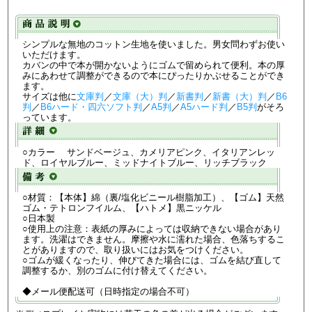
シンプルな無地のコットン生地を使いました。男女問わずお使い
いただけます。
カバンの中で本が開かないようにゴムで留められて便利。本の厚
みにあわせて調整ができるので本にぴったりかぶせることができ
ます。
サイズは他に
文庫判
／
文庫（大）判
／
新書判
／
新書（大）判
／
B6
判
／
B6ハード・四六ソフト判
／
A5判
／
A5ハード判
／
B5判
がそろ
っています。
○カラー サンドベージュ、カメリアピンク、イタリアンレッ
ド、ロイヤルブルー、ミッドナイトブルー、リッチブラック
○材質：【本体】綿（裏/塩化ビニール樹脂加工）、【ゴム】天然
ゴム・テトロンフイルム、【ハトメ】黒ニッケル
○日本製
○使用上の注意：表紙の厚みによっては収納できない場合があり
ます。洗濯はできません。摩擦や水に濡れた場合、色落ちするこ
とがありますので、取り扱いにはお気をつけください。
○ゴムが緩くなったり、伸びてきた場合には、ゴムを結び直して
調整するか、別のゴムに付け替えてください。
◆メール便配送可（日時指定の場合不可）