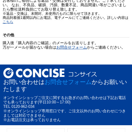
お客様のご都合による返品・交換は受付しておりません。ご了承くださ
い。 なお、不良品、破損、汚損、数量不足、商品間違い等がございまし
たら弊社送料負担にてお取り替え致します。
※返品・交換は、未開封、未使用のものに限らせて頂きます。
商品到着後1週間以内にお電話、電子メールにてご連絡ください。詳しい内容は
こちら
その他
購入後「購入内容のご確認」のメールをお送りします。
万が一メールが届かない場合は
お問合せフォーム
からご連絡ください。
お問い合わせは
お問合せフォーム
からお願いい
たします
オンラインショップご注文に関するお急ぎのお問い合わせは下記お電話
でも承っております(平日10:00～17:00)
TEL 0120-962-034
※オンラインショップ専用窓口です、ご注文以外のお問い合わせにつき
ましては対応できません
※お電話注文は承っておりません