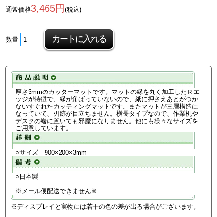
3,465円
通常価格
(税込)
数量
厚さ3mmのカッターマットです。マットの縁を丸く加工したＲエ
ッジが特徴で、縁が角ばっていないので、紙に押さえあとがつか
ないすぐれたカッティングマットです。またマットが三層構造に
なっていて、刃跡が目立ちません。横長タイプなので、作業机や
デスクの端に置いても邪魔になりません。他にも様々なサイズを
ご用意しています。
○サイズ 900×200×3mm
○日本製
※メール便配送できません※
※ディスプレイと実物には若干の色の差が出る場合がございます。