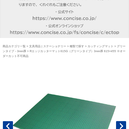
商品カテゴリ一覧
>
文具用品 | ステーショナリー
>
種類で探す
>
カッティングマット
>
グリー
ンタイプ－3mm厚
> Rエッジカッターマット615G（グリーンタイプ）3mm厚 615×455 ※オー
ダーカット不可商品