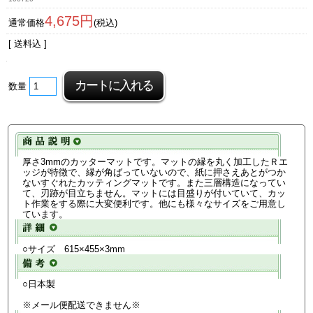
4,675円
通常価格
(税込)
[ 送料込 ]
数量
厚さ3mmのカッターマットです。マットの縁を丸く加工したＲエ
ッジが特徴で、縁が角ばっていないので、紙に押さえあとがつか
ないすぐれたカッティングマットです。また三層構造になってい
て、刃跡が目立ちません。マットには目盛りが付いていて、カッ
ト作業をする際に大変便利です。他にも様々なサイズをご用意し
ています。
○サイズ 615×455×3mm
○日本製
※メール便配送できません※