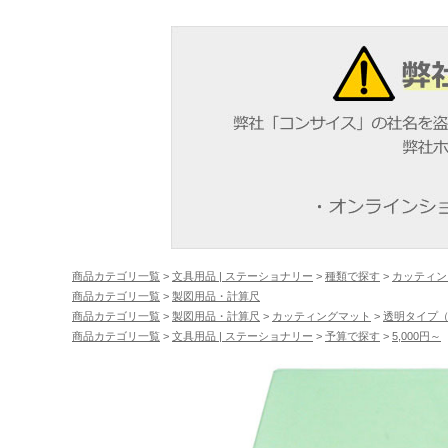
商品カテゴリ一覧
>
文具用品 | ステーショナリー
>
種類で探す
>
カッティン
商品カテゴリ一覧
>
製図用品・計算尺
商品カテゴリ一覧
>
製図用品・計算尺
>
カッティングマット
>
透明タイプ（
商品カテゴリ一覧
>
文具用品 | ステーショナリー
>
予算で探す
>
5,000円～