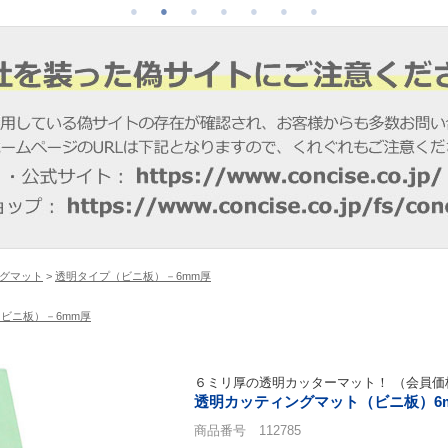
グマット
>
透明タイプ（ビニ板）－6mm厚
ビニ板）－6mm厚
６ミリ厚の透明カッターマット！ （会員価
透明カッティングマット（ビニ板）6mm厚
商品番号 112785