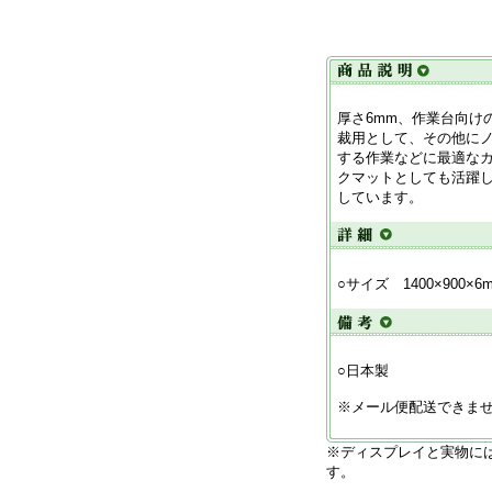
厚さ6mm、作業台向け
裁用として、その他に
する作業などに最適な
クマットとしても活躍
しています。
○サイズ 1400×900×6
○日本製
※メール便配送できま
※ディスプレイと実物に
す。