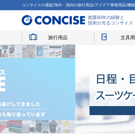
コンサイスの通販/海外・国内の旅行用品/アイデア事務用品/機
創業60年の経験と
技術が光るコンサイス
旅行用品
文具