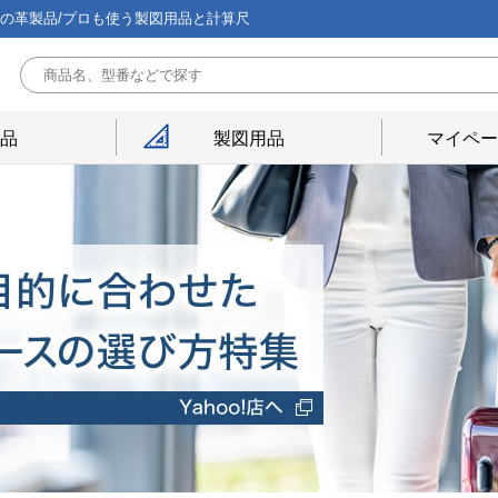
能の革製品/プロも使う製図用品と計算尺
用品
製図用品
マイペー