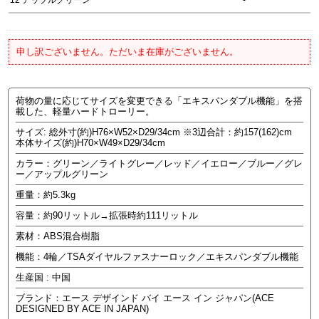
申し訳ございません。ただいま在庫がございません。
荷物の量に応じてサイズを変更できる「エキスパンダブル機能」を搭
載した、軽量ハードトローリー。
サイズ: 総外寸(約)H76×W52×D29/34cm ※3辺合計：約157(162)cm
本体サイズ(約)H70×W49×D29/34cm
カラー：グリーン／ライトグレー／レッド／イエロー／ブルー／グレ
ー／アップルグリーン
重量：約5.3kg
容量：約90リットル→拡張時約111リットル
素材：ABS混合樹脂
機能：4輪／TSAダイヤルファスナーロック／エキスパンダブル機能
生産国 : 中国
ブランド：エース デザインド バイ エース イン ジャパン(ACE
DESIGNED BY ACE IN JAPAN)