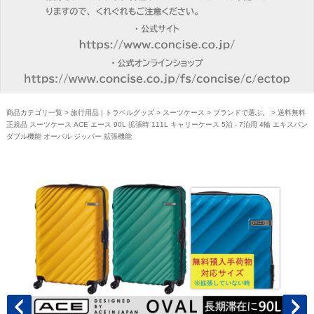
商品カテゴリ一覧
>
旅行用品 | トラベルグッズ
>
スーツケース
>
ブランドで選ぶ。
> 送料無料
正規品 スーツケース ACE エース 90L 拡張時 111L キャリーケース 5泊 - 7泊用 4輪 エキスパン
ダブル機能 オーバル ジッパー 拡張機能