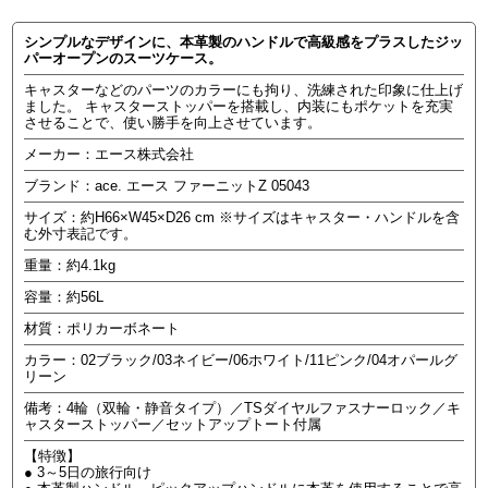
シンプルなデザインに、本革製のハンドルで高級感をプラスしたジッ
パーオープンのスーツケース。
キャスターなどのパーツのカラーにも拘り、洗練された印象に仕上げ
ました。 キャスターストッパーを搭載し、内装にもポケットを充実
させることで、使い勝手を向上させています。
メーカー：エース株式会社
ブランド：ace. エース ファーニットZ 05043
サイズ：約H66×W45×D26 cm ※サイズはキャスター・ハンドルを含
む外寸表記です。
重量：約4.1kg
容量：約56L
材質：ポリカーボネート
カラー：02ブラック/03ネイビー/06ホワイト/11ピンク/04オパールグ
リーン
備考：4輪（双輪・静音タイプ）／TSダイヤルファスナーロック／キ
ャスターストッパー／セットアップトート付属
【特徴】
● 3～5日の旅行向け