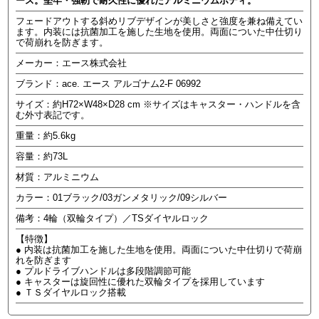
ース。堅牢・強靭で耐久性に優れたアルミニウムボディ。
フェードアウトする斜めリブデザインが美しさと強度を兼ね備えてい
ます。内装には抗菌加工を施した生地を使用。両面についた中仕切り
で荷崩れを防ぎます。
メーカー：エース株式会社
ブランド：ace. エース アルゴナム2-F 06992
サイズ：約H72×W48×D28 cm ※サイズはキャスター・ハンドルを含
む外寸表記です。
重量：約5.6kg
容量：約73L
材質：アルミニウム
カラー：01ブラック/03ガンメタリック/09シルバー
備考：4輪（双輪タイプ）／TSダイヤルロック
【特徴】
● 内装は抗菌加工を施した生地を使用。両面についた中仕切りで荷崩
れを防ぎます
● プルドライブハンドルは多段階調節可能
● キャスターは旋回性に優れた双輪タイプを採用しています
● ＴＳダイヤルロック搭載