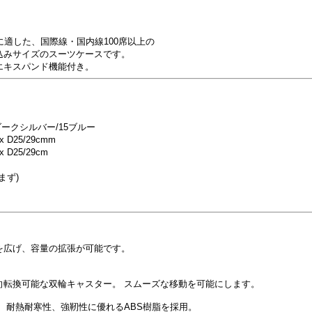
に適した、国際線・国内線100席以上の
込みサイズのスーツケースです。
エキスパンド機能付き。
ダークシルバー/15ブルー
 D25/29cmm
 D25/29cm
まず)
を広げ、容量の拡張が可能です。
向転換可能な双輪キャスター。 スムーズな移動を可能にします。
、耐熱耐寒性、強靭性に優れるABS樹脂を採用。