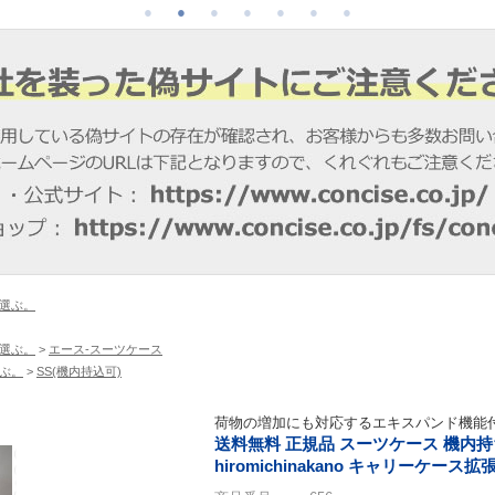
選ぶ。
選ぶ。
>
エース-スーツケース
ぶ。
>
SS(機内持込可)
荷物の増加にも対応するエキスパンド機能
送料無料 正規品 スーツケース 機内持ち込
hiromichinakano キャリーケース拡張 