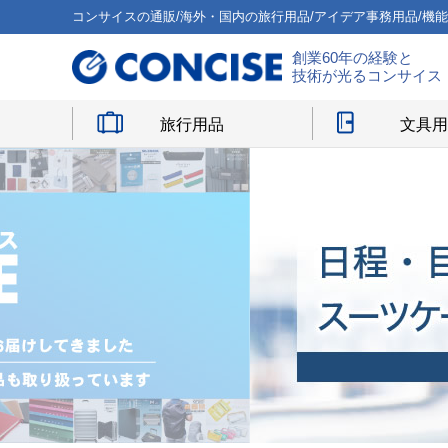
コンサイスの通販/海外・国内の旅行用品/アイデア事務用品/機
創業60年の経験と
技術が光るコンサイス
旅行用品
文具