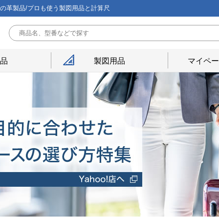
能の革製品/プロも使う製図用品と計算尺
用品
製図用品
マイペー