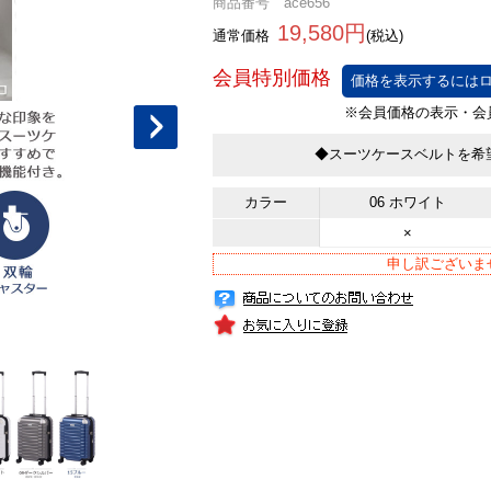
商品番号 ace656
19,580円
通常価格
(税込)
価格を表示するにはロ
◆スーツケースベルトを希
カラー
06 ホワイト
×
申し訳ございま