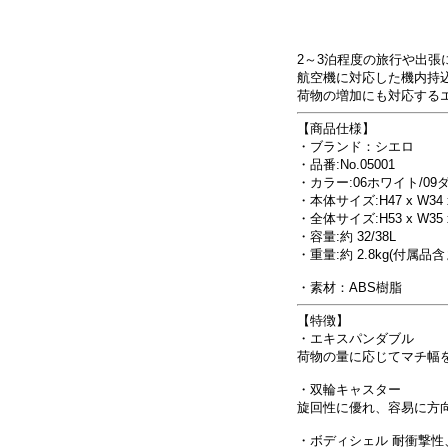
2～3泊程度の旅行や出張
航空機に対応した機内持
荷物の増加にも対応する
【商品仕様】
・ブランド：シエロ
・品番:No.05001
・カラー:06ホワイト/09
・本体サイズ:H47 x W34 x
・全体サイズ:H53 x W35 x
・容量:約 32/38L
・重量:約 2.8kg(付属品含
・素材：ABS樹脂
【特徴】
・エキスパンダブル
荷物の量に応じてマチ幅
・双輪キャスター
旋回性に優れ、容易に方
・ボディシェル 耐衝撃性