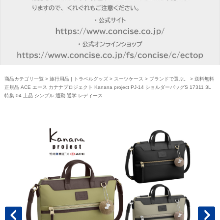
商品カテゴリ一覧
>
旅行用品 | トラベルグッズ
>
スーツケース
>
ブランドで選ぶ。
> 送料無料
正規品 ACE エース カナナプロジェクト Kanana project PJ-14 ショルダーバッグS 17311 3L
特集-04 上品 シンプル 通勤 通学 レディース