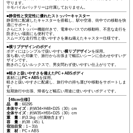
守ります。
※モバイルバッテリーは付属しておりません。
■静音性と安定性に優れたストッパーキャスター
静音性に配慮したキャスターを搭載し、駅や空港、街中での移動を快
適にサポート。
さらにストッパー機能付きで、電車やバスでの移動時、不意な走行を
防ぎたい場面にも便利です。
スムーズな走行性と使いやすさを兼ね備えたキャスター仕様です。
■横リブデザインのボディ
ボディにはシンプルで扱いやすい
横リブデザイン
を採用。
落ち着いた印象で、旅行から出張まで幅広いシーンに合わせやすいデ
ザインです。
飽きのこないルックスで、男女問わず使いやすい仕上がりです。
■軽さと扱いやすさを備えたPC＋ABSボディ
素材には
PC＋ABS
を採用。
軽さと扱いやすさに配慮し、旅行中の持ち運びや移動をサポートしま
す。
短期旅行や出張、帰省など幅広い用途に使いやすいボディです。
【48cm仕様】
品 番
：60295
本体サイズ
：約W34×H48×D25（30）cm
全体サイズ
：約W35×H55×D25（30）cm
重 量
：約3.1kg（付属物含まず）
容 量
：約38（45）L
宿泊目安
：1～3泊
素 材
：PC＋ABS