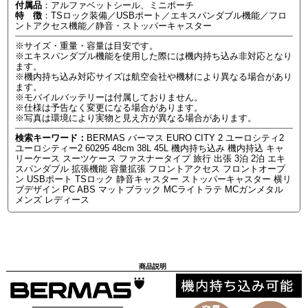
付属品
：アルファベットシール、ミニポーチ
特 徴
：TSロック装備／USBポート／エキスパンダブル機能／フロ
ントアクセス機能／静音・ストッパーキャスター
※サイズ・重量・容量は目安です。
※エキスパンダブル機能を使用した際には機内持ち込み非対応となり
ます。
※機内持ち込み対応サイズは航空会社や機材により異なる場合があり
ます。
※モバイルバッテリーは付属しておりません。
※仕様は予告なく変更になる場合があります。
※写真は環境により実物と見え方が異なる場合があります。
検索キーワード：
BERMAS バーマス EURO CITY 2 ユーロシティ2
ユーロシティー2 60295 48cm 38L 45L 機内持ち込み 機内持込 キャ
リーケース スーツケース ファスナータイプ 旅行 出張 3泊 2泊 エキ
スパンダブル 拡張機能 容量拡張 フロントアクセス フロントオープ
ン USBポート TSロック 静音キャスター ストッパーキャスター 横リ
ブデザイン PC ABS マットブラック MCライトラテ MCガンメタル
メンズ レディース
商品説明