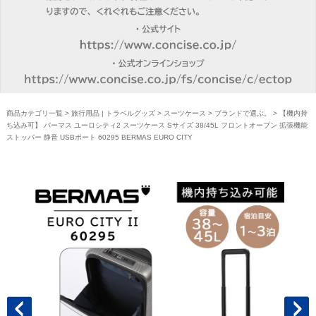
商品カテゴリ一覧
>
旅行用品 | トラベルグッズ
>
スーツケース
>
ブランドで選ぶ。
> 【機内持
ち込み可】 バーマス ユーロシティ2 スーツケース Sサイズ 38/45L フロントオープン 拡張機能
ストッパー 静音 USBポート 60295 BERMAS EURO CITY