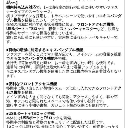
48cm】
機内持ち込み対応
で、1～3泊程度の旅行や出張に使いやすいファス
ナータイプのスーツケース。
横リブデザインを採用し、トラベルシーンで使いやすい
エキスパンダ
ブル機能
を搭載したシリーズです。
荷物の増減に対応できる拡張機能に加え、
フロントアクセス機能
、
USBポート＋TSロック
、
静音・ストッパーキャスター
など、快適な
移動をサポートする機能を備えています。
旅行にも出張にも使いやすい、実用性に優れたトラベルキャリーで
す。
■荷物の増減に対応するエキスパンダブル機能
ファスナーを開くことでマチ幅が広がり、メインルームの容量を拡張
できる
エキスパンダブル機能
を搭載。
旅行先で荷物が増えた時や、お土産を収納したい時にも便利です。
通常時は約38L、拡張時は最大約45Lまで容量アップできます。
※エキスパンダブル機能を使用した際には機内持ち込み非対応となり
ます。
■便利なフロントアクセス機能
移動中に取り出したい荷物をスムーズに出し入れできる
フロントアク
セス機能
を搭載。
メイン収納を大きく開けなくても荷物にアクセスしやすく、駅や空
港、ホテルなど限られたスペースでも使いやすい設計です。
旅行中に使う小物や書類、ガジェット類の収納にも便利です。
■USBポート＋TSロック搭載
本体には
USBポート
と
TSロック
を装備。
移動中の利便性と荷物のセキュリティに配慮した仕様です。
TSロックは旅行や出張時にも安心して使いやすく、荷物をしっかり