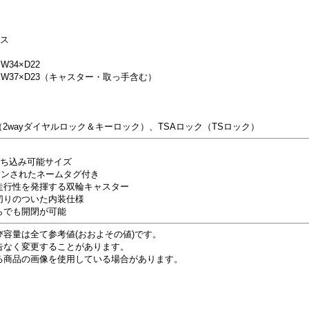
ース
W34×D22
4×W37×D23（キャスター・取っ手含む）
（2wayダイヤルロック＆キーロック）、TSAロック（TSロック）
持ち込み可能サイズ
インされたネームタグ付き
走行性を発揮する双輪キャスター
切りのついた内装仕様
らでも開閉が可能
容量は全て参考値(おおよその値)です。
告なく変更することがあります。
る商品の画像を使用している場合があります。