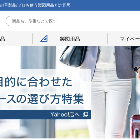
能の革製品/プロも使う製図用品と計算尺
用品
製図用品
マイペー