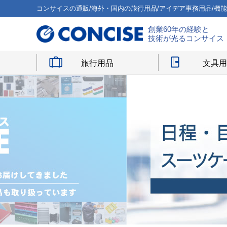
コンサイスの通販/海外・国内の旅行用品/アイデア事務用品/機
創業60年の経験と
技術が光るコンサイス
旅行用品
文具