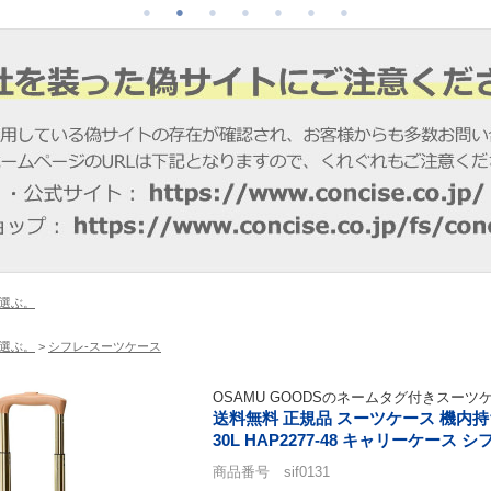
選ぶ。
選ぶ。
>
シフレ-スーツケース
OSAMU GOODSのネームタグ付きスーツ
送料無料 正規品 スーツケース 機内持ち込
30L HAP2277-48 キャリーケース
商品番号 sif0131