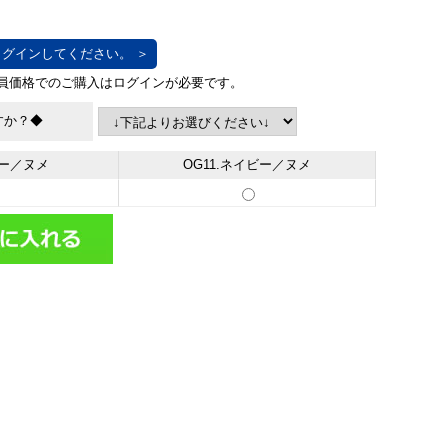
グインしてください。 ＞
すか？◆
リー／ヌメ
OG11.ネイビー／ヌメ