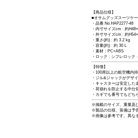
【商品仕様】
■オサムグッズスーツケ
・品番:No.HAP2277-48
・内寸サイズcm : 約H48×
・外寸サイズcm : 約H5
・重さ(約) : 約 3.2 kg
・容量(約) : 約 30 L
・素材：PC+ABS
・ロック : シフレロック
【特徴】
・100席以上の航空機内
・ジル&ジャックがデザ
・キャスターは安定した
・荷崩れを防止する中仕
・カギでも番号でもどち
※掲載のサイズ、重量及び
※製品の仕様、装備は予
※画像は参考です。異な