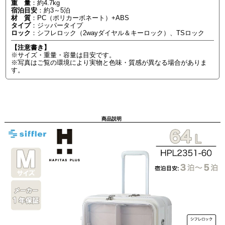
重 量
：約4.7kg
宿泊目安
：約3～5泊
材 質
：PC（ポリカーボネート）+ABS
タイプ
：ジッパータイプ
ロック
：シフレロック（2wayダイヤル＆キーロック）、TSロック
【注意書き】
※サイズ・重量・容量は目安です。
※写真はご覧の環境により実物と色味・質感が異なる場合がありま
す。
商品説明