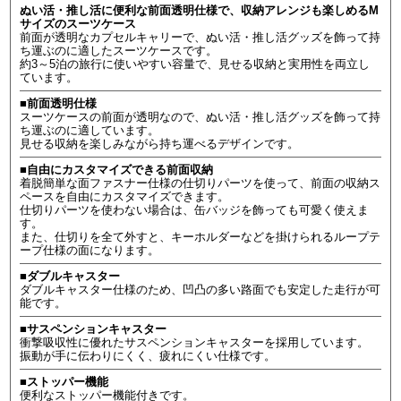
ぬい活・推し活に便利な前面透明仕様で、収納アレンジも楽しめるM
サイズのスーツケース
前面が透明なカプセルキャリーで、ぬい活・推し活グッズを飾って持
ち運ぶのに適したスーツケースです。
約3～5泊の旅行に使いやすい容量で、見せる収納と実用性を両立し
ています。
■前面透明仕様
スーツケースの前面が透明なので、ぬい活・推し活グッズを飾って持
ち運ぶのに適しています。
見せる収納を楽しみながら持ち運べるデザインです。
■自由にカスタマイズできる前面収納
着脱簡単な面ファスナー仕様の仕切りパーツを使って、前面の収納ス
ペースを自由にカスタマイズできます。
仕切りパーツを使わない場合は、缶バッジを飾っても可愛く使えま
す。
また、仕切りを全て外すと、キーホルダーなどを掛けられるループテ
ープ仕様の面になります。
■ダブルキャスター
ダブルキャスター仕様のため、凹凸の多い路面でも安定した走行が可
能です。
■サスペンションキャスター
衝撃吸収性に優れたサスペンションキャスターを採用しています。
振動が手に伝わりにくく、疲れにくい仕様です。
■ストッパー機能
便利なストッパー機能付きです。