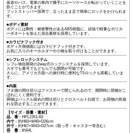
坂道やバス、電車の車内で勝手にスーツケースが転がっていくことを
防ぐことができます。
フットストッパー採用で、立ったまま足で簡単にロックをかけられま
す。
■ボディ素材
ボディには剛性・耐衝撃性があるABS樹脂に、頑強で軽量なポリカ
ーボネートを加えた混合素材を採用しています。
■カラビナフック付き
ボディ片側側面にはカラビナフック付きです。
お気に入りのキーホルダーや小物を取り付けることができます。
■シフレロックシステム
シフレ独自開発の2way式ロックシステムを採用しています。
カギでも番号でもどちらでも開閉が可能です。
さらに、アメリカ方面への旅行時に便利なTSロックも搭載していま
す。
■内装
フタ側の間仕切りはファスナーで閉じられるので、開閉時に荷物がこ
ぼれにくく便利です。
胴側はバックル留めの間仕切りとクロスベルト仕様で、お荷物の荷崩
れを防止することができます。
【サイズ・容量・素材】
品 番
：HPL2351-60
内寸
：約H60×W40×D26cm
外寸
：約H67×W43×D27cm（取っ手・キャスター等含む）
容 量
：約64L