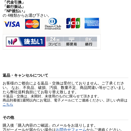
「代金引換」
「銀行振込」
「NP後払い」
の 4種類からお選び下さい。
返品・キャンセルについて
お客様のご都合による返品・交換は受付しておりません。ご了承くださ
い。 なお、不良品、破損、汚損、数量不足、商品間違い等がございまし
たら弊社送料負担にてお取り替え致します。
※返品・交換は、未開封、未使用のものに限らせて頂きます。
商品到着後1週間以内にお電話、電子メールにてご連絡ください。詳しい内容は
こちら
その他
購入後「購入内容のご確認」のメールをお送りします。
万が一メールが届かない場合は
お問合せフォーム
からご連絡ください。