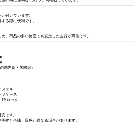
の旅行時に便利なTSロックも搭載しています。
トが付いています。
電する際に便利です。
ため、凹凸の多い路面でも安定した走行が可能です。
m
m
上の国内線・国際線）
リエステル
ーツケース
TSロック
目安です。
り実物と色味・質感が異なる場合があります。