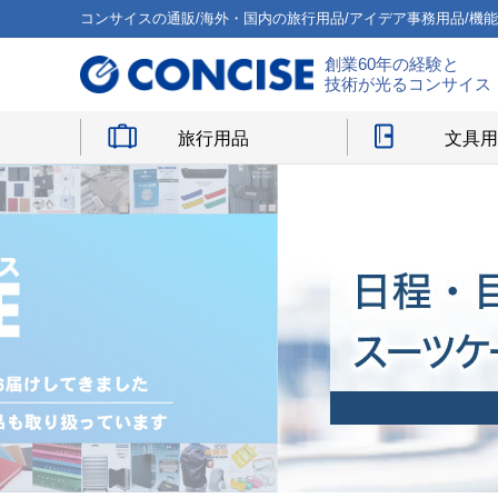
コンサイスの通販/海外・国内の旅行用品/アイデア事務用品/機
創業60年の経験と
技術が光るコンサイス
旅行用品
文具