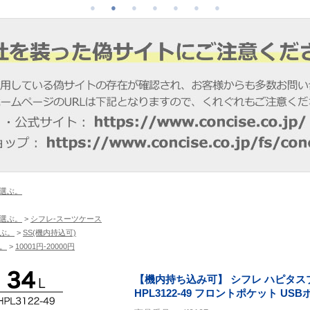
選ぶ。
選ぶ。
>
シフレ-スーツケース
ぶ。
>
SS(機内持込可)
。
>
10001円-20000円
【機内持ち込み可】 シフレ ハピタスプ
HPL3122-49 フロントポケット USB