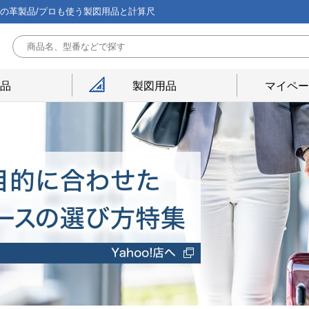
能の革製品/プロも使う製図用品と計算尺
用品
製図用品
マイペー