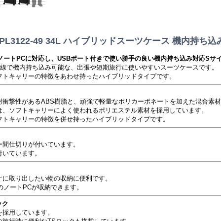
S HPL3122-49 34L ハイブリッドスーツケース 機内持ち
ンチノートPCに対応し、USBポート付きで使い勝手の良い機内持ち込み対応Sサ
国際線で機内持ち込み可能な、出張や短期旅行に使いやすいスーツケースです。
フトキャリーの特徴をあわせ持ったハイブリッドタイプです。
耐衝撃性があるABS樹脂と、頑強で軽量なポリカーボネートを加えた混合素
は、ソフトキャリーによく使われるポリエステル素材を採用しています。
フトキャリーの特徴を併せ持ったハイブリッドタイプです。
ー間仕切りが付いています。
付いています。
ぐに取り出したい物の収納に便利です。
チのノートPCが収納できます。
ック
を採用しています。