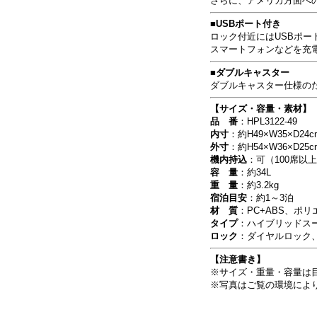
さらに、アメリカ方面へ
■USBポート付き
ロック付近にはUSBポー
スマートフォンなどを充
■ダブルキャスター
ダブルキャスター仕様の
【サイズ・容量・素材】
品 番
：HPL3122-49
内寸
：約H49×W35×D24c
外寸
：約H54×W36×D25c
機内持込
：可（100席以
容 量
：約34L
重 量
：約3.2kg
宿泊目安
：約1～3泊
材 質
：PC+ABS、ポ
タイプ
：ハイブリッドス
ロック
：ダイヤルロック、
【注意書き】
※サイズ・重量・容量は
※写真はご覧の環境によ