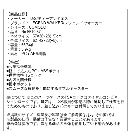
【商品仕様】
・メーカー : T&S/ティーアンドエス
・ブランド： LEGEND WALKER/レジェンドウオーカー
・シリーズ : COMODO
・品番 : No.5519-57
・本体サイズ : 57×38×28(+5)cm
・全体サイズ : 62×42×28(+5)cm
・容量 : 55(64)L
・重量 : 3.9kg
・素材 : PC＋ABS樹脂
【特徴】
■容量拡張機能
■軽くて丈夫なPC＋ABSボディ
■世界標準 TSロック
■内装抗菌仕様
■撥水ポケット
■スムーズな移動を可能にするダブルキャスター
鍵について ※このスーツケースのTSAロックはダイヤルコンビネー
ションロックです。鍵穴は、TSA職員が緊急の際に解錠して検査を行
うためのものであり、差し込み式のキーは付属しておりません。
※掲載のサイズ、重量及び容量は全て参考値(おおよその値)です。
※製品の仕様、装備は予告なく変更することがあります。
※画像は参考です。異なる商品の画像を使用している場合がありま
す。