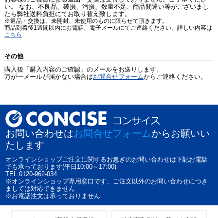
い。 なお、不良品、破損、汚損、数量不足、商品間違い等がございまし
たら弊社送料負担にてお取り替え致します。
※返品・交換は、未開封、未使用のものに限らせて頂きます。
商品到着後1週間以内にお電話、電子メールにてご連絡ください。詳しい内容は
こちら
その他
購入後「購入内容のご確認」のメールをお送りします。
万が一メールが届かない場合は
お問合せフォーム
からご連絡ください。
お問い合わせは
お問合せフォーム
からお願いい
たします
オンラインショップご注文に関するお急ぎのお問い合わせは下記お電話
でも承っております(平日10:00～17:00)
TEL 0120-962-034
※オンラインショップ専用窓口です、ご注文以外のお問い合わせにつき
ましては対応できません
※お電話注文は承っておりません