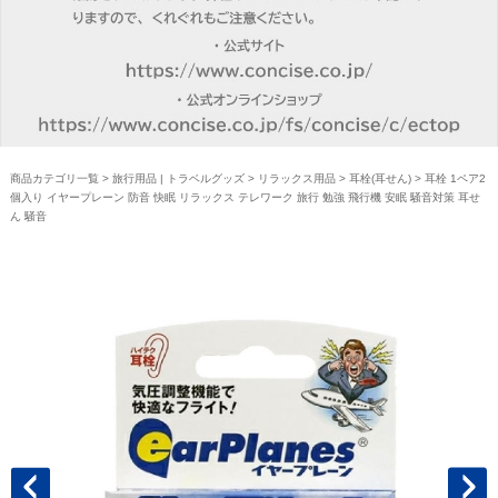
商品カテゴリ一覧
>
旅行用品 | トラベルグッズ
>
リラックス用品
>
耳栓(耳せん)
> 耳栓 1ペア2
個入り イヤープレーン 防音 快眠 リラックス テレワーク 旅行 勉強 飛行機 安眠 騒音対策 耳せ
ん 騒音