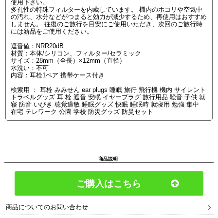
使用下さい。
多孔性の特殊フィルターを内蔵しています。 機内のホコリや空気中
の汚れ、水分などがつまると効力が減少するため、再使用はおすすめ
しません。 往復のご旅行を目安にご使用いただき、次回のご旅行時
には新品をご使用ください。
遮音値：NRR20dB
材質：本体/シリコン、フィルター/セラミック
サイズ：28mm（全長）×12mm（直径）
水洗い：不可
内容：耳栓1ペア 携帯ケース付き
検索用 ： 耳栓 みみせん ear plugs 睡眠 旅行 飛行機 機内 サイレント
トラベルグッズ 耳 栓 遮音 安眠 イヤープラグ 旅行用品 騒音 子供 就
寝 防音 いびき 聴覚過敏 睡眠グッズ 快眠 睡眠時 就寝用 勉強 集中
在宅 テレワーク 公園 学校 防災グッズ 防災セット
商品説明
ご購入はこちら
商品についてのお問い合わせ