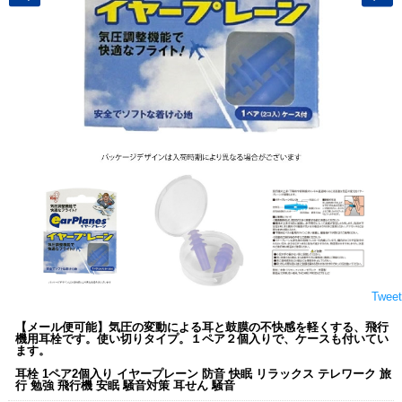
Tweet
【メール便可能】気圧の変動による耳と鼓膜の不快感を軽くする、飛行
機用耳栓です。使い切りタイプ。１ペア２個入りで、ケースも付いてい
ます。
耳栓 1ペア2個入り イヤープレーン 防音 快眠 リラックス テレワーク 旅
行 勉強 飛行機 安眠 騒音対策 耳せん 騒音