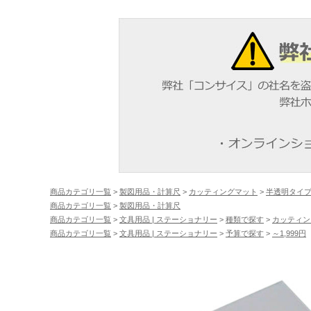
商品カテゴリ一覧
>
製図用品・計算尺
>
カッティングマット
>
半透明タイプ
商品カテゴリ一覧
>
製図用品・計算尺
商品カテゴリ一覧
>
文具用品 | ステーショナリー
>
種類で探す
>
カッティン
商品カテゴリ一覧
>
文具用品 | ステーショナリー
>
予算で探す
>
～1,999円