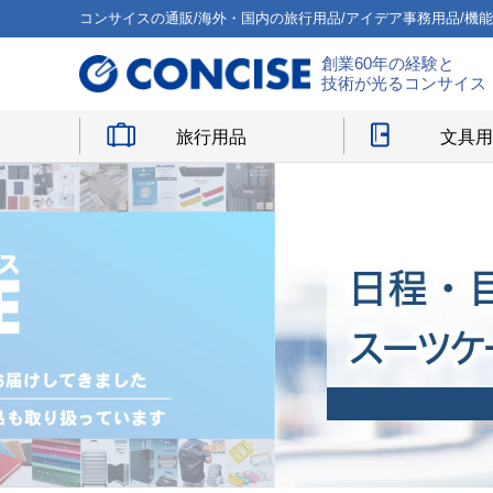
コンサイスの通販/海外・国内の旅行用品/アイデア事務用品/機
創業60年の経験と
技術が光るコンサイス
旅行用品
文具