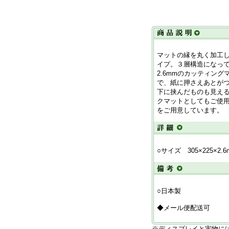
マットの縁を丸く加工
イプ。３層構造になっ
2.6mmのカッティン
で、紙に押さえあとが
下に挟んだものも見え
クマットとしてもご使
をご用意しています。
○サイズ 305×225×2.6
○日本製
◆メール便配送可
※ディスプレイと実物に