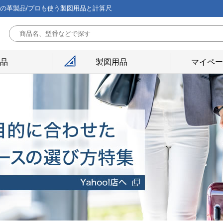
能の革製品/プロも使う製図用品と計算尺
用品
製図用品
マイペー