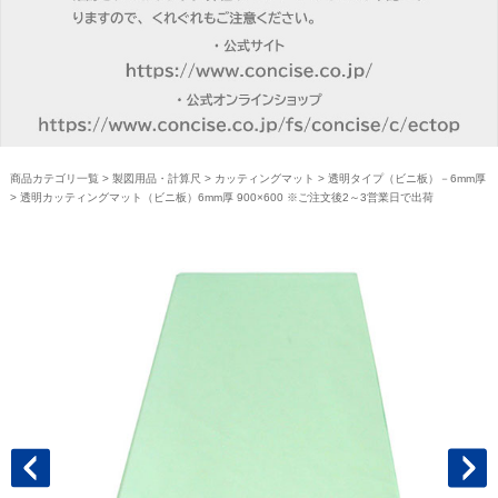
商品カテゴリ一覧
>
製図用品・計算尺
>
カッティングマット
>
透明タイプ（ビニ板）－6mm厚
> 透明カッティングマット（ビニ板）6mm厚 900×600 ※ご注文後2～3営業日で出荷