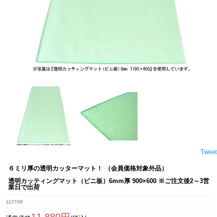
Tweet
６ミリ厚の透明カッターマット！ （会員価格対象外品）
透明カッティングマット（ビニ板）6mm厚 900×600 ※ご注文後2～3営
業日で出荷
112709