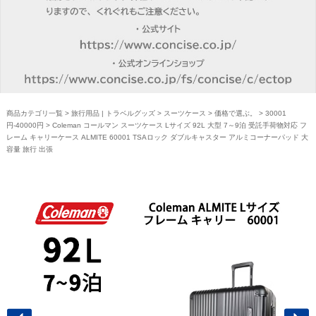
商品カテゴリ一覧
>
旅行用品 | トラベルグッズ
>
スーツケース
>
価格で選ぶ。
>
30001
円-40000円
> Coleman コールマン スーツケース Lサイズ 92L 大型 7～9泊 受託手荷物対応 フ
レーム キャリーケース ALMITE 60001 TSAロック ダブルキャスター アルミコーナーパッド 大
容量 旅行 出張