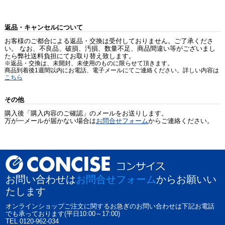
返品・キャンセルについて
お客様のご都合による返品・交換は受付しておりません。ご了承くださ
い。 なお、不良品、破損、汚損、数量不足、商品間違い等がございまし
たら弊社送料負担にてお取り替え致します。
※返品・交換は、未開封、未使用のものに限らせて頂きます。
商品到着後1週間以内にお電話、電子メールにてご連絡ください。詳しい内容は
こちら
その他
購入後「購入内容のご確認」のメールをお送りします。
万が一メールが届かない場合は
お問合せフォーム
からご連絡ください。
お問い合わせは
お問合せフォーム
からお願いい
たします
オンラインショップご注文に関するお急ぎのお問い合わせは下記お電話
でも承っております(平日10:00～17:00)
TEL 0120-962-034