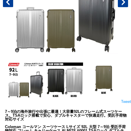
Tweet
7～9泊の海外旅行や出張に最適！大容量92Lのフレーム式スーツケー
ス。TSAロック搭載で安心、ダブルキャスターで快適走行。受託手荷物
対応サイズ
Coleman コールマン スーツケース Lサイズ 92L 大型 7～9泊 受託手荷
物対応 フレーム キャリーケース ALMITE 60001 TSAロック ダブルキ