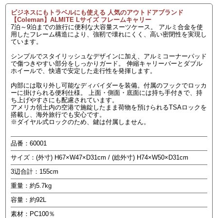
ビジネスにもトラベルにも使える 人気のアウトドアブランド
【Coleman】ALMITE Lサイズ フレームキャリー
7泊～9泊までの旅行に便利な大容量スーツケース。 アルミ合金を使
用したフレーム構造により、強靭で壊れにくく、高い密閉性を実現し
ています。
シンプルでスタイリッシュなデザインに加え、アルミコーナーパッド
で傷つきやすい部分をしっかりガード。 伸縮キャリーバーとダブル
ホイールで、快適で安定した走行性を発揮します。
内部には取り外し可能なディバイダーを装備。付属のフックでロッカ
ーに掛けられる便利仕様。 上面・側面・底面には持ち手付きで、持
ち上げやすさにも配慮されています。
アメリカ領土内の空港で施錠したまま荷物を預けられるTSAロックを
搭載し、海外旅行でも安心です。
※ダイヤル式ロックのため、鍵は付属しません。
品番：60001
サイズ：(外寸) H67×W47×D31cm / (総外寸) H74×W50×D31cm
3辺合計：155cm
重量：約5.7kg
容量：約92L
素材：PC100％