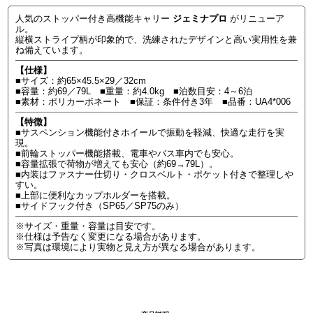
人気のストッパー付き高機能キャリー
ジェミナプロ
がリニューア
ル。
縦横ストライプ柄が印象的で、洗練されたデザインと高い実用性を兼
ね備えています。
【仕様】
■サイズ：約65×45.5×29／32cm
■容量：約69／79L ■重量：約4.0kg ■泊数目安：4～6泊
■素材：ポリカーボネート ■保証：条件付き3年 ■品番：UA4*006
【特徴】
■サスペンション機能付きホイールで振動を軽減、快適な走行を実
現。
■前輪ストッパー機能搭載、電車やバス車内でも安心。
■容量拡張で荷物が増えても安心（約69→79L）。
■内装はファスナー仕切り・クロスベルト・ポケット付きで整理しや
すい。
■上部に便利なカップホルダーを搭載。
■サイドフック付き（SP65／SP75のみ）
※サイズ・重量・容量は目安です。
※仕様は予告なく変更になる場合があります。
※写真は環境により実物と見え方が異なる場合があります。