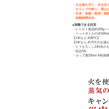
・火を使わずに、水を注
・キャンプや釣り、登山
・日本・米国・欧州・韓
・加熱時間20分
●加熱できる目安
・レトルト食品約200g＋パ
・ペットボトルの水500m
【1本なら 約80℃】
【2本なら 約70℃のお
・とうもろこし2本(生の
・缶詰3缶
・カップ酒200ml 4本(熱燗