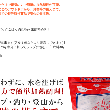
ぐだけで蒸気の力で簡単に加熱調理が可能。
などのアウトドアから、災害時の備えまで。
国での特許取得商品で安心の日本製。
ックごはん約200g＋缶飲料250ml
l
湯が出来ます(アルミ缶ならより高温にできます)】
ものを半分に折ってラップに包む)・缶飲料3缶
)