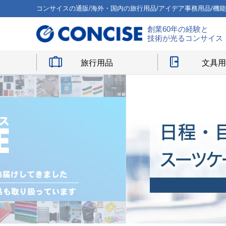
コンサイスの通販/海外・国内の旅行用品/アイデア事務用品/機
創業60年の経験と
技術が光るコンサイス
旅行用品
文具