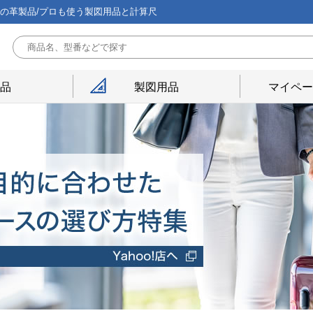
能の革製品/プロも使う製図用品と計算尺
用品
製図用品
マイペー