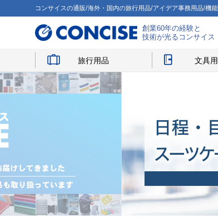
コンサイスの通販/海外・国内の旅行用品/アイデア事務用品/機
創業60年の経験と
技術が光るコンサイス
旅行用品
文具