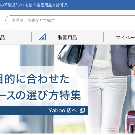
能の革製品/プロも使う製図用品と計算尺
用品
製図用品
マイペー