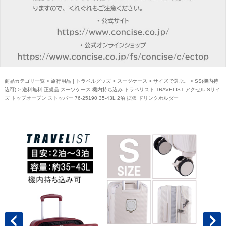
商品カテゴリ一覧
>
旅行用品 | トラベルグッズ
>
スーツケース
>
サイズで選ぶ。
>
SS(機内持
込可)
> 送料無料 正規品 スーツケース 機内持ち込み トラベリスト TRAVELIST アクセル Sサイ
ズ トップオープン ストッパー 76-25190 35-43L 2泊 拡張 ドリンクホルダー