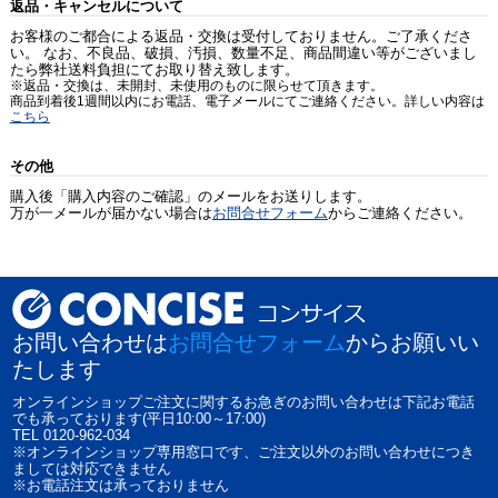
返品・キャンセルについて
お客様のご都合による返品・交換は受付しておりません。ご了承くださ
い。 なお、不良品、破損、汚損、数量不足、商品間違い等がございまし
たら弊社送料負担にてお取り替え致します。
※返品・交換は、未開封、未使用のものに限らせて頂きます。
商品到着後1週間以内にお電話、電子メールにてご連絡ください。詳しい内容は
こちら
その他
購入後「購入内容のご確認」のメールをお送りします。
万が一メールが届かない場合は
お問合せフォーム
からご連絡ください。
お問い合わせは
お問合せフォーム
からお願いい
たします
オンラインショップご注文に関するお急ぎのお問い合わせは下記お電話
でも承っております(平日10:00～17:00)
TEL 0120-962-034
※オンラインショップ専用窓口です、ご注文以外のお問い合わせにつき
ましては対応できません
※お電話注文は承っておりません