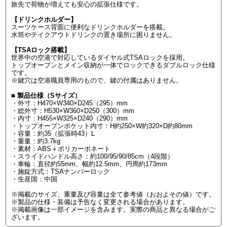
旅先で荷物が増えても安心の拡張仕様です。
【ドリンクホルダー】
スーツケース背面に便利なドリンクホルダーを搭載。
水筒やテイクアウトドリンクの置き場所に困りません。
【TSAロック搭載】
世界中の空港で対応しているダイヤル式TSAロックを採用。
トップオープンとメイン収納が一体でロックできるダブルロック仕様
です。
※鍵穴は空港職員専用のもので、鍵の付属はありません。
■ 製品仕様（Sサイズ）
・外寸：H470×W340×D245（295）mm
・総外寸：H530×W360×D250（300）mm
・内寸：H455×W325×D240（290）mm
・トップオープンポケット内寸：H約250×W約320×D約80mm
・容量：約35（拡張時43）L
・重量：約3.7kg
・素材：ABS＋ポリカーボネート
・スライドハンドル高さ：約100/95/90/85cm（4段階）
・車輪：直径約55mm、幅約12.5mm、円周約173mm
・施錠方式：TSAナンバーロック
・生産国：中国
※掲載のサイズ、重量及び容量は全て参考値（おおよその値）です。
※製品の仕様・装備は予告なく変更される場合があります。
※掲載画像は一部イメージを含みます。実際の商品と異なる場合がご
ざいます。