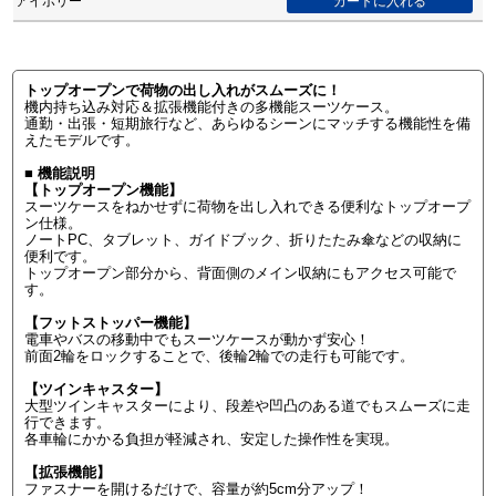
アイボリー
トップオープンで荷物の出し入れがスムーズに！
機内持ち込み対応＆拡張機能付きの多機能スーツケース。
通勤・出張・短期旅行など、あらゆるシーンにマッチする機能性を備
えたモデルです。
■ 機能説明
【トップオープン機能】
スーツケースをねかせずに荷物を出し入れできる便利なトップオープ
ン仕様。
ノートPC、タブレット、ガイドブック、折りたたみ傘などの収納に
便利です。
トップオープン部分から、背面側のメイン収納にもアクセス可能で
す。
【フットストッパー機能】
電車やバスの移動中でもスーツケースが動かず安心！
前面2輪をロックすることで、後輪2輪での走行も可能です。
【ツインキャスター】
大型ツインキャスターにより、段差や凹凸のある道でもスムーズに走
行できます。
各車輪にかかる負担が軽減され、安定した操作性を実現。
【拡張機能】
ファスナーを開けるだけで、容量が約5cm分アップ！