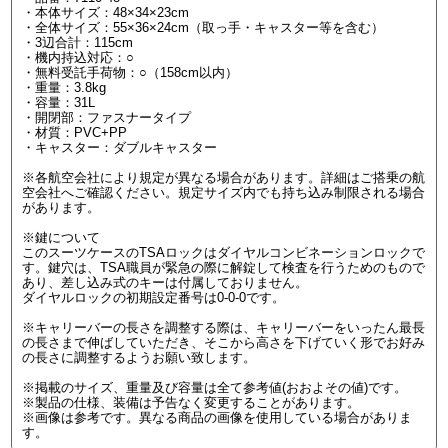
・本体サイズ：48×34×23cm
・全体サイズ：55×36×24cm（取っ手・キャスター等を含む）
・3辺合計：115cm
・機内持込対応：○
・無料受託手荷物：○（158cm以内）
・重量：3.8kg
・容量：31L
・開閉部：ファスナータイプ
・材質：PVC+PP
・キャスター：ダブルキャスター
※各航空会社により規定が異なる場合があります。詳細はご搭乗の航
空会社へご確認ください。規定サイズ内でも持ち込み制限される場合
があります。
※鍵について
このスーツケースのTSAロックはダイヤルコンビネーションロックで
す。鍵穴は、TSA職員が緊急の際に解錠して検査を行うためのもので
あり、差し込み式のキーは付属しておりません。
ダイヤルロックの初期設定番号は0-0-0です。
※キャリーバーの長さを調整する際は、キャリーバーをいったん最長
の長さまで伸ばしていただき、そこから高さを下げていく形でお好み
の長さに調整するようお願い致します。
※掲載のサイズ、重量及び容量は全て参考値(おおよその値)です。
※製品の仕様、装備は予告なく変更することがあります。
※画像は参考です。異なる商品の画像を使用している場合がありま
す。