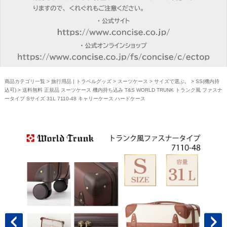
商品カテゴリ一覧
>
旅行用品 | トラベルグッズ
>
スーツケース
>
サイズで選ぶ。
>
SS(機内持
込可)
> 送料無料 正規品 スーツケース 機内持ち込み T&S WORLD TRUNK トランク風 ファスナ
ータイプ Sサイズ 31L 7110-48 キャリーケース ハードケース