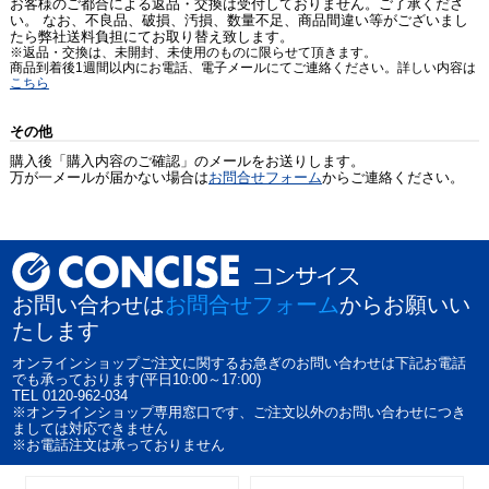
お客様のご都合による返品・交換は受付しておりません。ご了承くださ
い。 なお、不良品、破損、汚損、数量不足、商品間違い等がございまし
たら弊社送料負担にてお取り替え致します。
※返品・交換は、未開封、未使用のものに限らせて頂きます。
商品到着後1週間以内にお電話、電子メールにてご連絡ください。詳しい内容は
こちら
その他
購入後「購入内容のご確認」のメールをお送りします。
万が一メールが届かない場合は
お問合せフォーム
からご連絡ください。
お問い合わせは
お問合せフォーム
からお願いい
たします
オンラインショップご注文に関するお急ぎのお問い合わせは下記お電話
でも承っております(平日10:00～17:00)
TEL 0120-962-034
※オンラインショップ専用窓口です、ご注文以外のお問い合わせにつき
ましては対応できません
※お電話注文は承っておりません