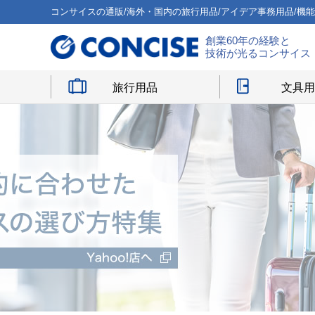
コンサイスの通販/海外・国内の旅行用品/アイデア事務用品/機
創業60年の経験と
技術が光るコンサイス
旅行用品
文具