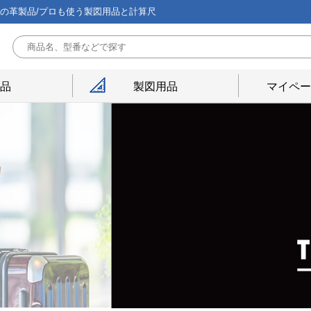
能の革製品/プロも使う製図用品と計算尺
用品
製図用品
マイペー