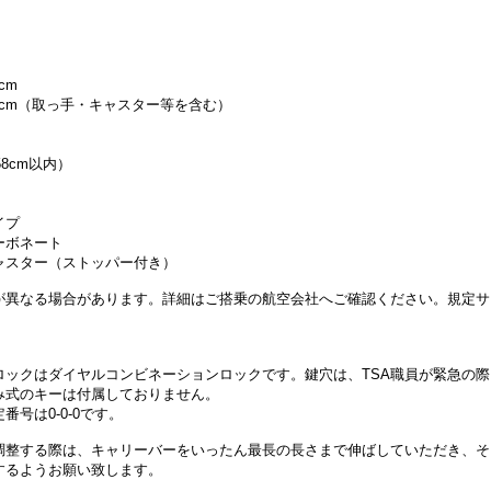
cm
25cm（取っ手・キャスター等を含む）
8cm以内）
イプ
ーボネート
ャスター（ストッパー付き）
が異なる場合があります。詳細はご搭乗の航空会社へご確認ください。規定サ
。
ロックはダイヤルコンビネーションロックです。鍵穴は、TSA職員が緊急の
み式のキーは付属しておりません。
号は0-0-0です。
調整する際は、キャリーバーをいったん最長の長さまで伸ばしていただき、そ
するようお願い致します。