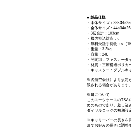
■ 製品仕様
・本体サイズ：38×34×25
・全体サイズ：44×34×
・3辺合計：103cm
・機内持込対応：○
・無料受託手荷物：○（15
・重量：3.3kg
・容量：24L
・開閉部：ファスナータ
・材質：三層構造ポリカ
・キャスター：ダブルキ
※各航空会社により規定
限される場合があります
※鍵について
このスーツケースのTSA
めのものであり、差し込
ダイヤルロックの初期設定番
※キャリーバーの長さを
形でお好みの長さに調整