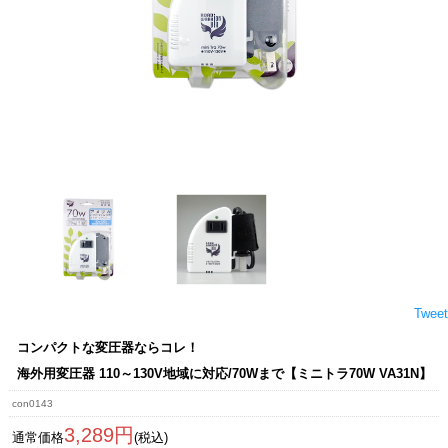
Tweet
コンパクトな変圧器ならコレ！
海外用変圧器 110～130V地域に対応/70Wまで【ミニトラ70W VA31N】
con0143
3,289円
通常価格
(税込)