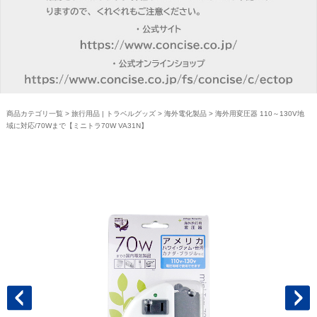
商品カテゴリ一覧
>
旅行用品 | トラベルグッズ
>
海外電化製品
> 海外用変圧器 110～130V地
域に対応/70Wまで【ミニトラ70W VA31N】