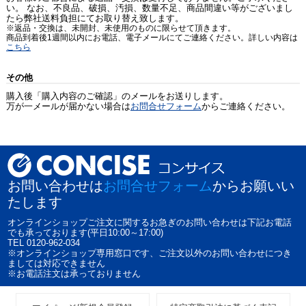
い。 なお、不良品、破損、汚損、数量不足、商品間違い等がございまし
たら弊社送料負担にてお取り替え致します。
※返品・交換は、未開封、未使用のものに限らせて頂きます。
商品到着後1週間以内にお電話、電子メールにてご連絡ください。詳しい内容は
こちら
その他
購入後「購入内容のご確認」のメールをお送りします。
万が一メールが届かない場合は
お問合せフォーム
からご連絡ください。
お問い合わせは
お問合せフォーム
からお願いい
たします
オンラインショップご注文に関するお急ぎのお問い合わせは下記お電話
でも承っております(平日10:00～17:00)
TEL 0120-962-034
※オンラインショップ専用窓口です、ご注文以外のお問い合わせにつき
ましては対応できません
※お電話注文は承っておりません