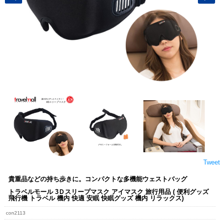
Tweet
貴重品などの持ち歩きに。コンパクトな多機能ウェストバッグ
トラベルモール 3Ｄスリープマスク アイマスク 旅行用品 ( 便利グッズ
飛行機 トラベル 機内 快適 安眠 快眠グッズ 機内 リラックス)
con2113