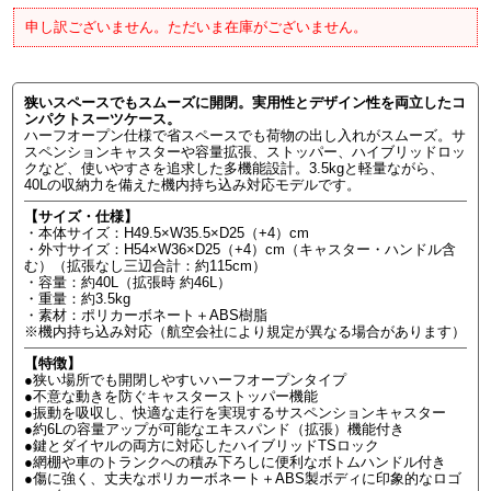
申し訳ございません。ただいま在庫がございません。
狭いスペースでもスムーズに開閉。実用性とデザイン性を両立したコ
ンパクトスーツケース。
ハーフオープン仕様で省スペースでも荷物の出し入れがスムーズ。サ
スペンションキャスターや容量拡張、ストッパー、ハイブリッドロッ
クなど、使いやすさを追求した多機能設計。3.5kgと軽量ながら、
40Lの収納力を備えた機内持ち込み対応モデルです。
【サイズ・仕様】
・本体サイズ：H49.5×W35.5×D25（+4）cm
・外寸サイズ：H54×W36×D25（+4）cm（キャスター・ハンドル含
む）（拡張なし三辺合計：約115cm）
・容量：約40L（拡張時 約46L）
・重量：約3.5kg
・素材：ポリカーボネート＋ABS樹脂
※機内持ち込み対応（航空会社により規定が異なる場合があります）
【特徴】
●狭い場所でも開閉しやすいハーフオープンタイプ
●不意な動きを防ぐキャスターストッパー機能
●振動を吸収し、快適な走行を実現するサスペンションキャスター
●約6Lの容量アップが可能なエキスパンド（拡張）機能付き
●鍵とダイヤルの両方に対応したハイブリッドTSロック
●網棚や車のトランクへの積み下ろしに便利なボトムハンドル付き
●傷に強く、丈夫なポリカーボネート＋ABS製ボディに印象的なロゴ