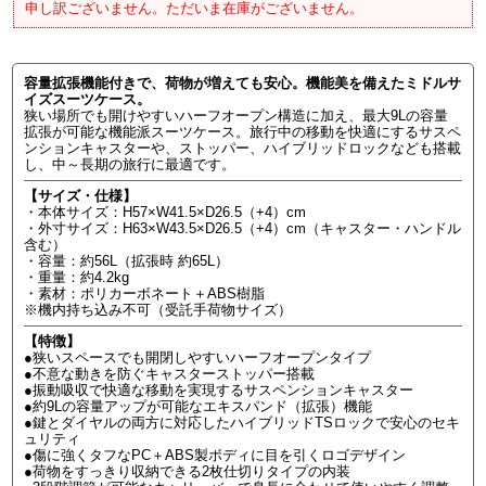
申し訳ございません。ただいま在庫がございません。
容量拡張機能付きで、荷物が増えても安心。機能美を備えたミドルサ
イズスーツケース。
狭い場所でも開けやすいハーフオープン構造に加え、最大9Lの容量
拡張が可能な機能派スーツケース。旅行中の移動を快適にするサスペ
ンションキャスターや、ストッパー、ハイブリッドロックなども搭載
し、中～長期の旅行に最適です。
【サイズ・仕様】
・本体サイズ：H57×W41.5×D26.5（+4）cm
・外寸サイズ：H63×W43.5×D26.5（+4）cm（キャスター・ハンドル
含む）
・容量：約56L（拡張時 約65L）
・重量：約4.2kg
・素材：ポリカーボネート＋ABS樹脂
※機内持ち込み不可（受託手荷物サイズ）
【特徴】
●狭いスペースでも開閉しやすいハーフオープンタイプ
●不意な動きを防ぐキャスターストッパー搭載
●振動吸収で快適な移動を実現するサスペンションキャスター
●約9Lの容量アップが可能なエキスパンド（拡張）機能
●鍵とダイヤルの両方に対応したハイブリッドTSロックで安心のセキ
ュリティ
●傷に強くタフなPC＋ABS製ボディに目を引くロゴデザイン
●荷物をすっきり収納できる2枚仕切りタイプの内装