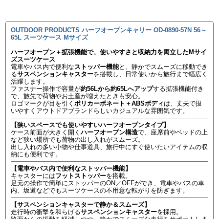
OUTDOOR PRODUCTS ハーフオープンキャリー OD-0890-57N 56～
65L スーツケース Mサイズ
ハーフオープン＋拡張機能で、使いやすさと収納力を両立したMサイ
ズスーツケース
電車やバス内で便利な
ストッパー機能
と、静かでスムーズに移動でき
る
サスペンションキャスター
を搭載し、日常使いから旅行まで幅広く
活躍します。
ファスナー操作で容量が
約56Lから約65Lへアップ
する拡張機能付き
で、旅先で荷物やお土産が増えたときも安心。
ロゴマークが目を引く
ポリカーボネート＋ABSボディ
は、丈夫で扱
いやすくアウトドアブランドらしいカジュアルな雰囲気です。
【狭いスペースでも使いやすいハーフオープンタイプ】
ケース前面が大きく開く
ハーフオープン構造
で、座席前やベッドの上
など狭い場所でも荷物の出し入れがスムーズ。
出し入れの多い小物や仕事道具、旅行中にすぐ使いたいアイテムの収
納にも便利です。
【電車やバス内で便利なストッパー機能】
キャスターには
フットストッパー
を搭載。
足元の操作で簡単にストッパーのON／OFFができ、電車やバスの車
内、坂道などでもスーツケースの不用意な転がりを防ぎます。
【サスペンションキャスターで静か＆スムーズ】
走行時の衝撃を和らげる
サスペンションキャスター
を採用。