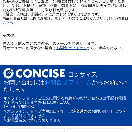
お客様のご都合による返品・交換は受付しておりません。ご了承くださ
い。 なお、不良品、破損、汚損、数量不足、商品間違い等がございまし
たら弊社送料負担にてお取り替え致します。
※返品・交換は、未開封、未使用のものに限らせて頂きます。
商品到着後1週間以内にお電話、電子メールにてご連絡ください。詳しい内容は
こちら
その他
購入後「購入内容のご確認」のメールをお送りします。
万が一メールが届かない場合は
お問合せフォーム
からご連絡ください。
お問い合わせは
お問合せフォーム
からお願いい
たします
オンラインショップご注文に関するお急ぎのお問い合わせは下記お電話
でも承っております(平日10:00～17:00)
TEL 0120-962-034
※オンラインショップ専用窓口です、ご注文以外のお問い合わせにつき
ましては対応できません
※お電話注文は承っておりません