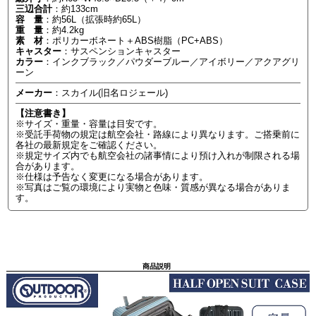
三辺合計
：約133cm
容 量
：約56L（拡張時約65L）
重 量
：約4.2kg
素 材
：ポリカーボネート＋ABS樹脂（PC+ABS）
キャスター
：サスペンションキャスター
カラー
：インクブラック／パウダーブルー／アイボリー／アクアグリ
ーン
メーカー
：スカイル(旧名ロジェール)
【注意書き】
※サイズ・重量・容量は目安です。
※受託手荷物の規定は航空会社・路線により異なります。ご搭乗前に
各社の最新規定をご確認ください。
※規定サイズ内でも航空会社の諸事情により預け入れが制限される場
合があります。
※仕様は予告なく変更になる場合があります。
※写真はご覧の環境により実物と色味・質感が異なる場合がありま
す。
商品説明