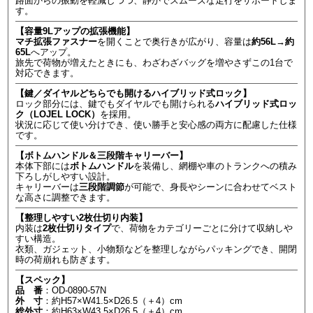
路面からの振動を軽減しつつ、静かでスムーズな走行をサポートしま
す。
【容量9Lアップの拡張機能】
マチ拡張ファスナー
を開くことで奥行きが広がり、容量は
約56L→約
65L
へアップ。
旅先で荷物が増えたときにも、わざわざバッグを増やさずこの1台で
対応できます。
【鍵／ダイヤルどちらでも開けるハイブリッド式ロック】
ロック部分には、鍵でもダイヤルでも開けられる
ハイブリッド式ロッ
ク（LOJEL LOCK）
を採用。
状況に応じて使い分けでき、使い勝手と安心感の両方に配慮した仕様
です。
【ボトムハンドル＆三段階キャリーバー】
本体下部には
ボトムハンドル
を装備し、網棚や車のトランクへの積み
下ろしがしやすい設計。
キャリーバーは
三段階調節
が可能で、身長やシーンに合わせてベスト
な高さに調整できます。
【整理しやすい2枚仕切り内装】
内装は
2枚仕切りタイプ
で、荷物をカテゴリーごとに分けて収納しや
すい構造。
衣類、ガジェット、小物類などを整理しながらパッキングでき、開閉
時の荷崩れも防ぎます。
【スペック】
品 番
：OD-0890-57N
外 寸
：約H57×W41.5×D26.5（＋4）cm
総外寸
：約H63×W43.5×D26.5（＋4）cm