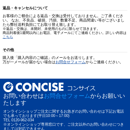
返品・キャンセルについて
お客様のご都合による返品・交換は受付しておりません。ご了承くださ
い。 なお、不良品、破損、汚損、数量不足、商品間違い等がございまし
たら弊社送料負担にてお取り替え致します。
※返品・交換は、未開封、未使用のものに限らせて頂きます。
商品到着後1週間以内にお電話、電子メールにてご連絡ください。詳しい内容は
こちら
その他
購入後「購入内容のご確認」のメールをお送りします。
万が一メールが届かない場合は
お問合せフォーム
からご連絡ください。
お問い合わせは
お問合せフォーム
からお願いい
たします
オンラインショップご注文に関するお急ぎのお問い合わせは下記お電話
でも承っております(平日10:00～17:00)
TEL 0120-962-034
※オンラインショップ専用窓口です、ご注文以外のお問い合わせにつき
ましては対応できません