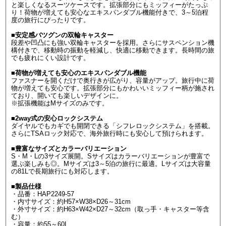
と楽しくなるスーツケースです。拡張部分にもミッフィーがたっぷ
り！荷物が増えても安心なエキスパンダブル機能付きで、3～5泊程
度の旅行にぴったりです。
■安定感バツグンの双輪キャスター
段差や凹凸にも強い双輪キャスターを採用。さらにサスペンション機
構付きで、移動時の振動を軽減し、快適に移動できます。長時間の旅
でも疲れにくい設計です。
■荷物が増えても安心のエキスパンダブル機能
ファスナーを開くだけで奥行きが広がり、容量がアップ。旅行中に荷
物が増えても安心です。拡張部分にもかわいいミッフィー柄が施され
ており、開いても楽しいデザインに。
※拡張機能はMサイズのみです。
■2way式の安心ロックシステム
ダイヤルでもカギでも開閉できる「シフレロックシステム」を搭載。
さらにTSAロック対応で、海外旅行時にも安心して預けられます。
■豊富なサイズとカラーバリエーション
S・M・Lの3サイズ展開。Sサイズはカラーバリエーションが豊富で
選ぶ楽しみも◎。Mサイズは3～5泊の旅行に最適。Lサイズは大容量
の81Lで長期旅行にも対応します。
■製品仕様
・品番：HAP2249-57
・内寸サイズ：約H57×W38×D26～31cm
・外寸サイズ：約H63×W42×D27～32cm（取っ手・キャスター等含
む）
・容量：約55～60L