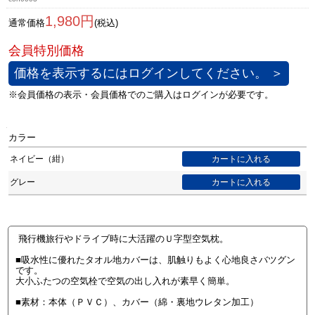
1,980円
通常価格
(税込)
価格を表示するにはログインしてください。 ＞
カラー
ネイビー（紺）
グレー
飛行機旅行やドライブ時に大活躍のＵ字型空気枕。
■吸水性に優れたタオル地カバーは、肌触りもよく心地良さバツグン
です。
大小ふたつの空気栓で空気の出し入れが素早く簡単。
■素材：本体（ＰＶＣ）、カバー（綿・裏地ウレタン加工）