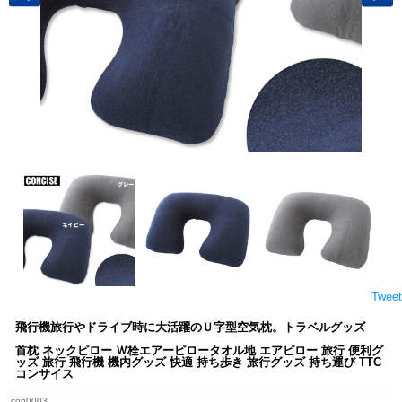
Tweet
飛行機旅行やドライブ時に大活躍のＵ字型空気枕。トラベルグッズ
首枕 ネックピロー Ｗ栓エアーピロータオル地 エアピロー 旅行 便利グ
ッズ 旅行 飛行機 機内グッズ 快適 持ち歩き 旅行グッズ 持ち運び TTC
コンサイス
con0003