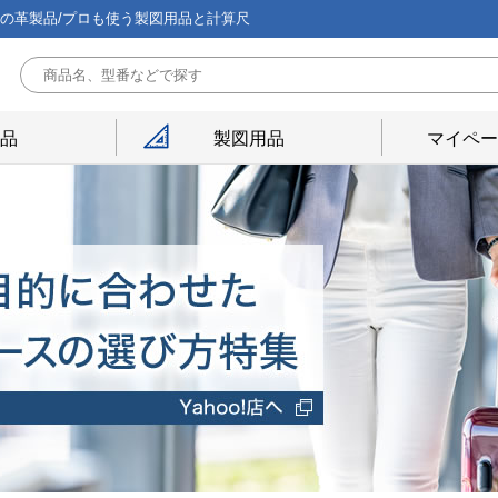
能の革製品/プロも使う製図用品と計算尺
用品
製図用品
マイペー