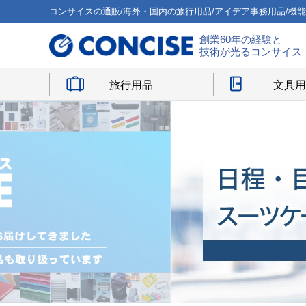
コンサイスの通販/海外・国内の旅行用品/アイデア事務用品/機
創業60年の経験と
技術が光るコンサイス
旅行用品
文具