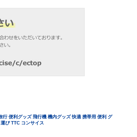
行 便利グッズ 飛行機 機内グッズ 快適 携帯用 便利 グ
運び TTC コンサイス