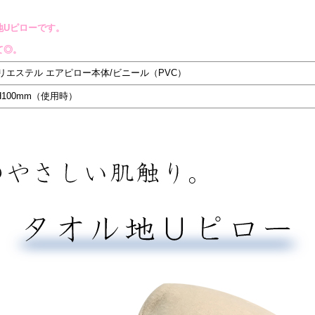
地Uピローです。
て◎。
リエステル エアピロー本体/ビニール（PVC）
H100mm（使用時）