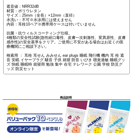
遮音値：NRR32dB
材質：ポリウレタン
サイズ：25mm（全長）×12mm（直径）
水洗い：不可※水泳用には使えません
内容：耳栓10ペア※携帯用ケースは付いていません
抗菌・抗ウィルスコーティング仕様。
4種類の安全性試験(急性経口毒性、皮膚一次刺激性、変異原性、皮膚
感作性)の安全基準をクリア。ご使用に不安がある場合はお近くの医
療機関にご相談下さい。
検索用 ： 耳栓 耳せん みみせん ear plugs 睡眠 飛行機 機内 耳 栓 遮
音 安眠 イヤープラグ 騒音 子供 就寝 防音 いびき 聴覚過敏 睡眠グッ
ズ 快眠 睡眠時 就寝用 勉強 集中 在宅 テレワーク 公園 学校 防災グ
ッズ 防災セット
商品説明