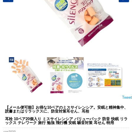
Tweet
【メール便可能】お得な10ペアのミスサイレンシア。安眠と精神集中、
読書またはリラックスに、防音対策耳せん、耳栓
耳栓 10ペア20個入り ミスサイレンシア バリューパック 防音 快眠 リラ
ックス テレワーク 旅行 勉強 飛行機 安眠 騒音対策 耳せん 特用
con2033