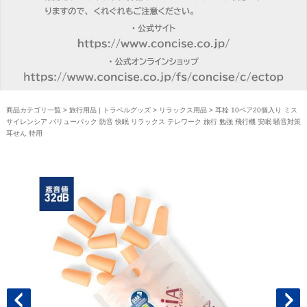
商品カテゴリ一覧
>
旅行用品 | トラベルグッズ
>
リラックス用品
> 耳栓 10ペア20個入り ミス
サイレンシア バリューパック 防音 快眠 リラックス テレワーク 旅行 勉強 飛行機 安眠 騒音対策
耳せん 特用