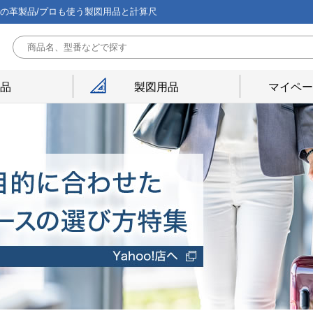
能の革製品/プロも使う製図用品と計算尺
用品
製図用品
マイペー