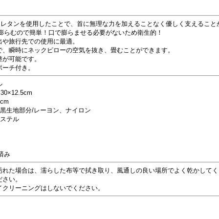
ウレタンを使用したことで、首に無理な力を加えることなく優しく支えること
で膨らむので簡単！口で膨らませる必要がないため衛生的！
出や旅行先での使用に最適。
で、瞬時にネックピローの空気を抜き、畳むことができます。
整が可能です。
ポーチ付き。
ル
×12.5cm
5cm
ー 黒生地部分/レーヨン、ナイロン
エステル
済み
汚れた場合は、濡らした布等で拭き取り、風通しの良い場所でよく乾かしてく
ださい。
イクリーニングはしないでください。