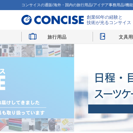
コンサイスの通販/海外・国内の旅行用品/アイデア事務用品/機
創業60年の経験と
技術が光るコンサイス
旅行用品
文具