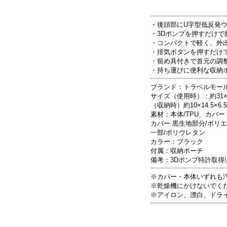
・後頭部にU字型低反発
・3Dポンプを押すだけ
・コンパクトで軽く、外
・排気ボタンを押すだけ
・留め具付きで首元の調
・持ち運びに便利な収納
ブランド：トラベルモー
サイズ（使用時）：約31×30
（収納時）約10×14.5×6.
素材：本体/TPU、カバ
カバー 黒生地部分/ポリ
一部/ポリウレタン
カラー：ブラック
付属：収納ポーチ
備考：3Dポンプ特許取得
※カバー・本体いずれも
※乾燥機にかけないでく
※アイロン、漂白、ドラ