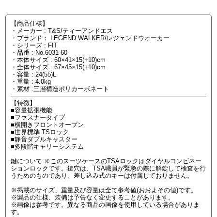
【商品仕様】
・メーカー : T&S/ティーアンドエス
・ブランド： LEGEND WALKER/レジェンドウオーカー
・シリーズ : FIT
・品番 : No.6031-60
・本体サイズ : 60×41×15(+10)cm
・全体サイズ : 67×45×15(+10)cm
・容量 : 24(55)L
・重量 : 4.0kg
・素材 :三層構造ポリカーボネート
【特徴】
■容量拡張機能
■ファスナータイプ
■横開きフロントオープン
■世界標準 TSロック
■静音ダブルキャスター
■多段階キャリーシステム
鍵について ※このスーツケースのTSAロックはダイヤルコンビネー
ションロックです。鍵穴は、TSA職員が緊急の際に解錠して検査を行
うためのものであり、差し込み式のキーは付属しておりません。
※掲載のサイズ、重量及び容量は全て参考値(おおよその値)です。
※製品の仕様、装備は予告なく変更することがあります。
※画像は参考です。異なる商品の画像を使用している場合がありま
す。