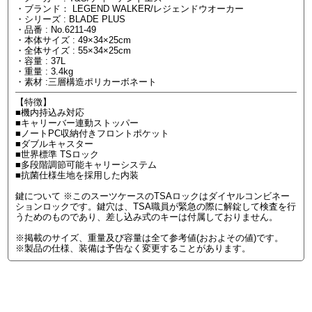
・ブランド： LEGEND WALKER/レジェンドウオーカー
・シリーズ : BLADE PLUS
・品番 : No.6211-49
・本体サイズ : 49×34×25cm
・全体サイズ : 55×34×25cm
・容量 : 37L
・重量 : 3.4kg
・素材 :三層構造ポリカーボネート
【特徴】
■機内持込み対応
■キャリーバー連動ストッパー
■ノートPC収納付きフロントポケット
■ダブルキャスター
■世界標準 TSロック
■多段階調節可能キャリーシステム
■抗菌仕様生地を採用した内装
鍵について ※このスーツケースのTSAロックはダイヤルコンビネー
ションロックです。鍵穴は、TSA職員が緊急の際に解錠して検査を行
うためのものであり、差し込み式のキーは付属しておりません。
※掲載のサイズ、重量及び容量は全て参考値(おおよその値)です。
※製品の仕様、装備は予告なく変更することがあります。